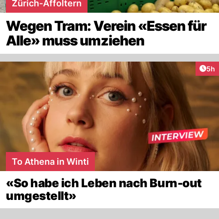
Zürich-Affoltern
Wegen Tram: Verein «Essen für
Alle» muss umziehen
Arti
5h
To Athena in Winti
«So habe ich Leben nach Burn-out
umgestellt»