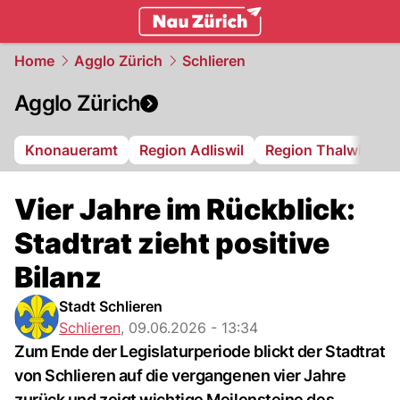
zurich.
NAU.ch
Home
Agglo Zürich
Schlieren
Agglo Zürich
Knonaueramt
Region Adliswil
Region Thalwil
R
Vier Jahre im Rückblick:
Stadtrat zieht positive
Bilanz
Stadt Schlieren
Schlieren
,
09.06.2026 - 13:34
Zum Ende der Legislaturperiode blickt der Stadtrat
von Schlieren auf die vergangenen vier Jahre
zurück und zeigt wichtige Meilensteine des