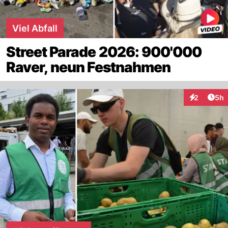
Viel Abfall
Street Parade 2026: 900'000
Raver, neun Festnahmen
Arti
2
5h
Interaktion