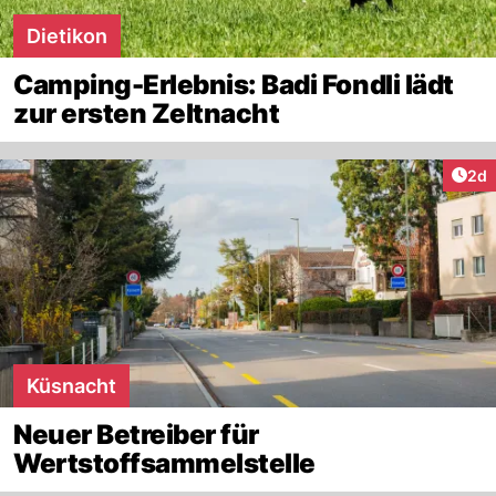
Dietikon
Camping-Erlebnis: Badi Fondli lädt
zur ersten Zeltnacht
Arti
2d
Küsnacht
Neuer Betreiber für
Wertstoffsammelstelle