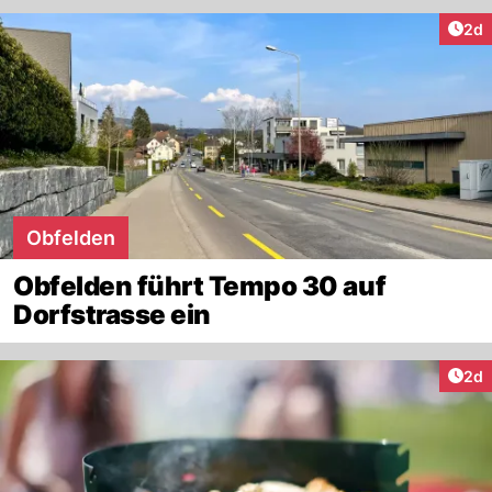
Arti
2d
Obfelden
Obfelden führt Tempo 30 auf
Dorfstrasse ein
Arti
2d