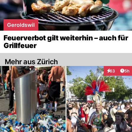
Geroldswil
Feuerverbot gilt weiterhin – auch für
Grillfeuer
Mehr aus Zürich
Arti
63
5h
Interaktionen