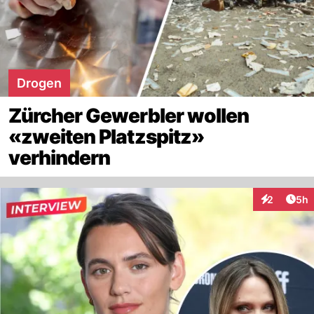
Drogen
Zürcher Gewerbler wollen
«zweiten Platzspitz»
verhindern
Arti
2
5h
Interaktion