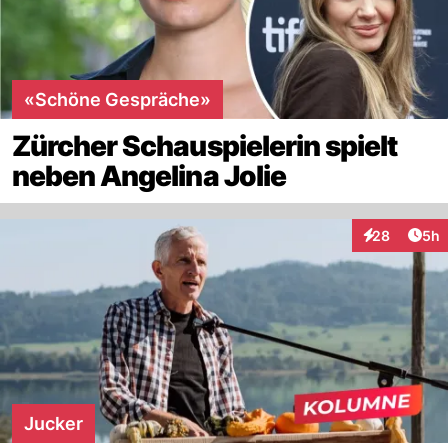
«Schöne Gespräche»
Zürcher Schauspielerin spielt
neben Angelina Jolie
Arti
28
5h
Interaktionen
Jucker