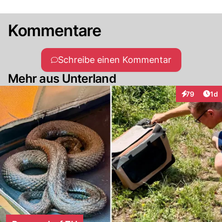
Kommentare
Schreibe einen Kommentar
Mehr aus Unterland
Art
79
1d
Interaktione