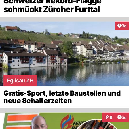
Schweizer Rekord-Flagge
schmückt Zürcher Furttal
Arti
3d
Eglisau ZH
Gratis-Sport, letzte Baustellen und
neue Schalterzeiten
Arti
16
5d
Interaktione