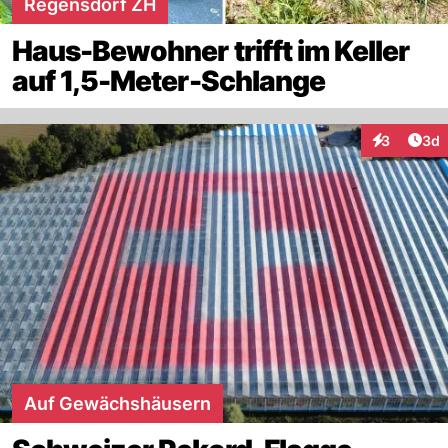
Regensdorf ZH
Haus-Bewohner trifft im Keller
auf 1,5-Meter-Schlange
Arti
3
3d
Interaktion
Auf Gewächshäusern