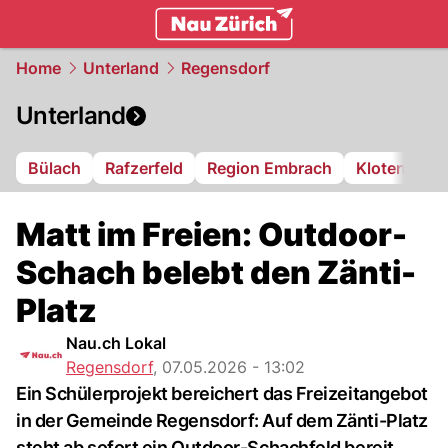
zurich.
NAU.ch
Home
Unterland
Regensdorf
Unterland
Bülach
Rafzerfeld
Region Embrach
Kloten
Di
Matt im Freien: Outdoor-
Schach belebt den Zänti-
Platz
Nau.ch Lokal
Regensdorf
,
07.05.2026 - 13:02
Ein Schülerprojekt bereichert das Freizeitangebot
in der Gemeinde Regensdorf: Auf dem Zänti-Platz
steht ab sofort ein Outdoor-Schachfeld bereit.