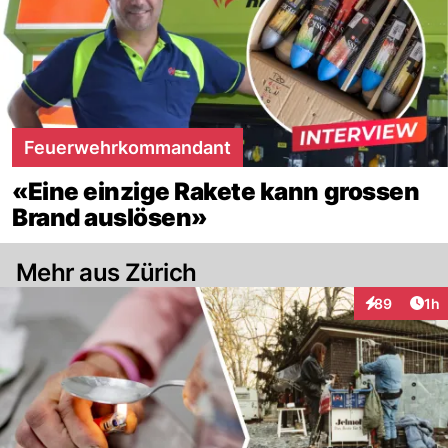
Feuerwehrkommandant
«Eine einzige Rakete kann grossen
Brand auslösen»
Mehr aus Zürich
Art
89
1h
Interaktione