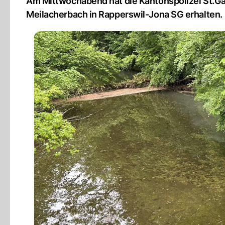
Am Mittwochabend hat die Kantonspolizei St.Ga
Meilacherbach in Rapperswil-Jona SG erhalten.