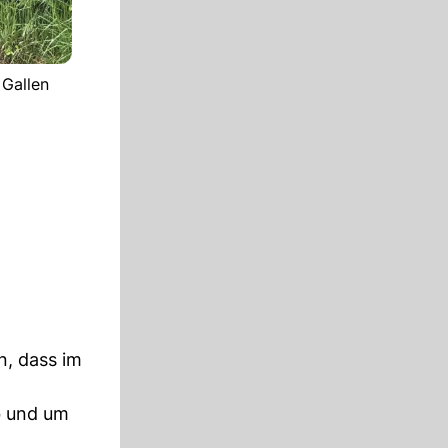
 Gallen
n, dass im
b und um