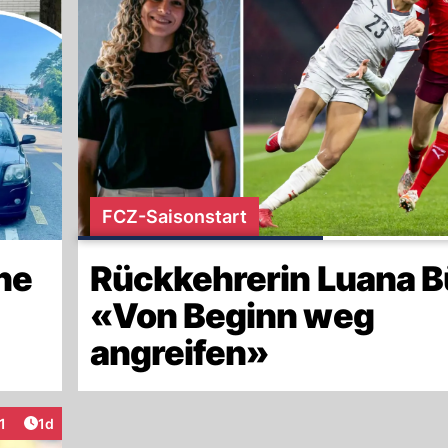
FCZ-Saisonstart
ne
Rückkehrerin Luana B
«Von Beginn weg
angreifen»
Artikel veröffentlicht:
1
1d
teraktionen