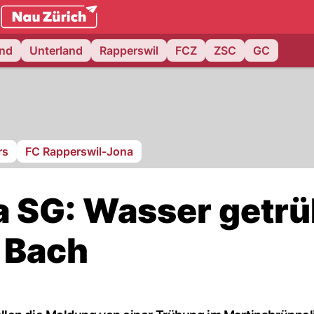
.ch
and
Unterland
Rapperswil
FCZ
ZSC
GC
rs
FC Rapperswil-Jona
 SG: Wasser getrü
 Bach