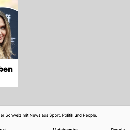
eben
Footer
er Schweiz mit News aus Sport, Politik und People.
ort
Matchcenter
People