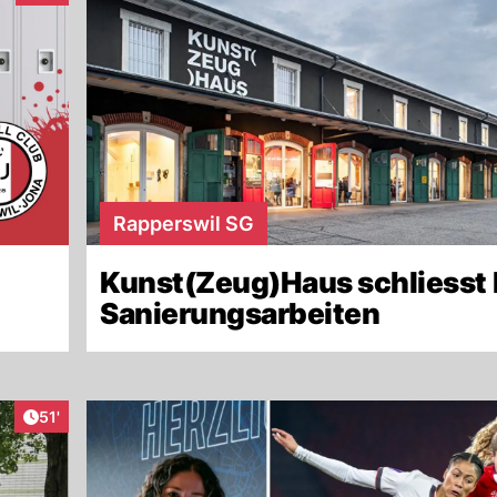
Rapperswil SG
Kunst(Zeug)Haus schliesst 
Sanierungsarbeiten
Artikel veröffentlicht:
51'