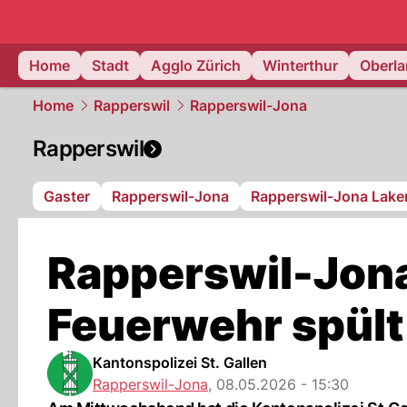
zurich.
NAU
Home
Stadt
Agglo Zürich
Winterthur
Oberl
Home
Rapperswil
Rapperswil-Jona
Rapperswil
Gaster
Rapperswil-Jona
Rapperswil-Jona Lake
Rapperswil-Jona
Feuerwehr spült
Kantonspolizei St. Gallen
Rapperswil-Jona
,
08.05.2026 - 15:30