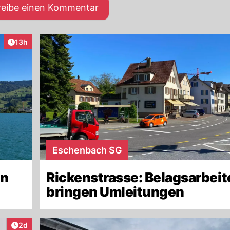
reibe einen Kommentar
Artikel veröffentlicht:
13h
Eschenbach SG
en
Rickenstrasse: Belagsarbeit
bringen Umleitungen
Artikel veröffentlicht:
2d