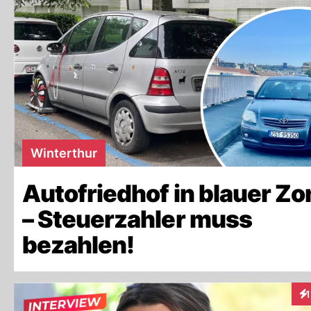
Winterthur
Autofriedhof in blauer Zo
– Steuerzahler muss
bezahlen!
1
In