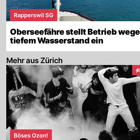
Rapperswil SG
Oberseefähre stellt Betrieb weg
tiefem Wasserstand ein
Mehr aus Zürich
In
Böses Ozon!