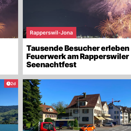
Rapperswil-Jona
Tausende Besucher erleben
Feuerwerk am Rapperswiler
Seenachtfest
Artikel veröffentlicht:
2d