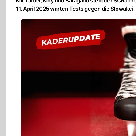
Mit Taibel, Moy und Baragano stellt der SCRJ dre
11. April 2025 warten Tests gegen die Slowakei.