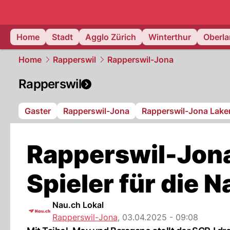
zurich.
NAU
Home
Stadt
Agglo Zürich
Winterthur
Oberl
Home
Rapperswil
Rapperswil-Jona
Rapperswil
Gaster
Rapperswil-Jona
Rapperswil-Jona Lake
Rapperswil-Jona 
Spieler für die N
Nau.ch Lokal
Rapperswil-Jona
,
03.04.2025 - 09:08