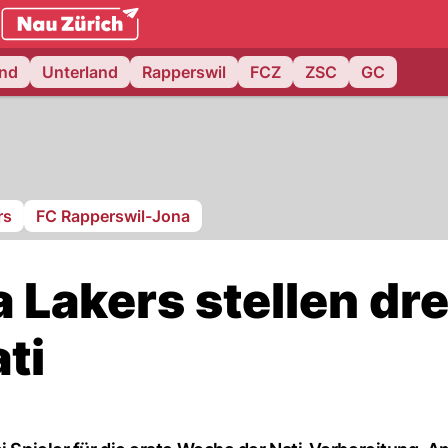
.ch
and
Unterland
Rapperswil
FCZ
ZSC
GC
rs
FC Rapperswil-Jona
Lakers stellen dre
ati