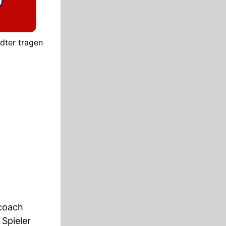
dter tragen
dcoach
 Spieler