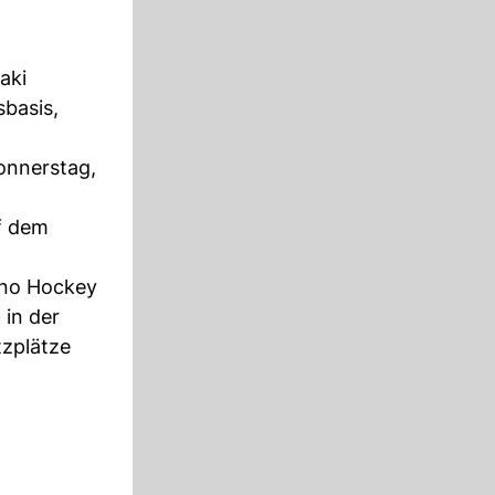
aki
sbasis,
onnerstag,
uf dem
ano Hockey
 in der
tzplätze