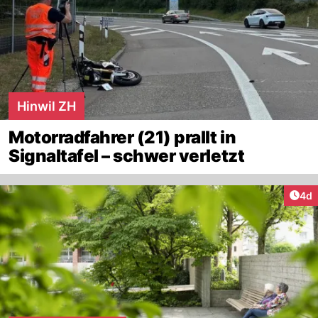
Hinwil ZH
Motorradfahrer (21) prallt in
Signaltafel – schwer verletzt
Arti
4d