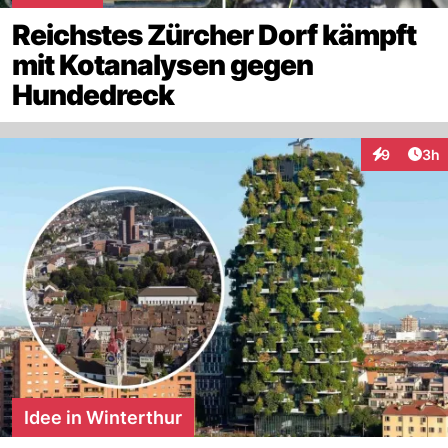
Reichstes Zürcher Dorf kämpft
mit Kotanalysen gegen
Hundedreck
Arti
9
3h
Interaktion
Idee in Winterthur