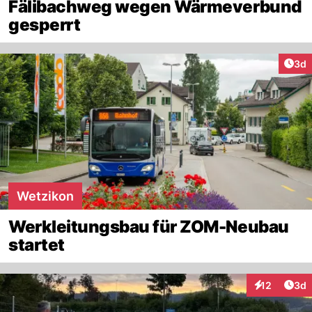
Fälibachweg wegen Wärmeverbund
gesperrt
Arti
3d
Wetzikon
Werkleitungsbau für ZOM-Neubau
startet
Arti
12
3d
Interaktione