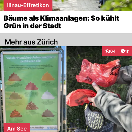
Illnau-Effretikon
Bäume als Klimaanlagen: So kühlt
Grün in der Stadt
Mehr aus Zürich
Art
364
1h
Interaktionen
Am See