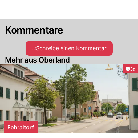
Kommentare
Schreibe einen Kommentar
Mehr aus Oberland
Arti
3d
Fehraltorf