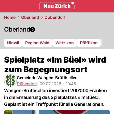
zurich.
NAU.ch
Home
Oberland
Dübendorf
Oberland
Hinwil
Region Wald
Wetzikon
Pfäffikon
Dübe
Spielplatz «Im Büel» wird
zum Begegnungsort
Gemeinde Wangen-Brüttisellen
Dübendorf
,
09.07.2026 - 10:45
Wangen-Brüttisellen investiert 200'000 Franken
in die Erneuerung des Spielplatzes «Im Büel».
Geplant ist ein Treffpunkt für alle Generationen.