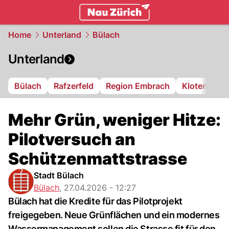
zurich.
NAU.ch
Home
Unterland
Bülach
Unterland
Bülach
Rafzerfeld
Region Embrach
Kloten
Di
Mehr Grün, weniger Hitze:
Pilotversuch an
Schützenmattstrasse
Stadt Bülach
Bülach
,
27.04.2026 - 12:27
Bülach hat die Kredite für das Pilotprojekt
freigegeben. Neue Grünflächen und ein modernes
Wassermanagement sollen die Strasse fit für den