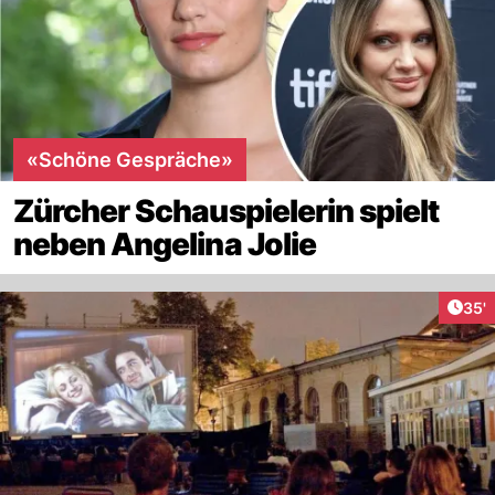
«Schöne Gespräche»
Zürcher Schauspielerin spielt
neben Angelina Jolie
Arti
35'