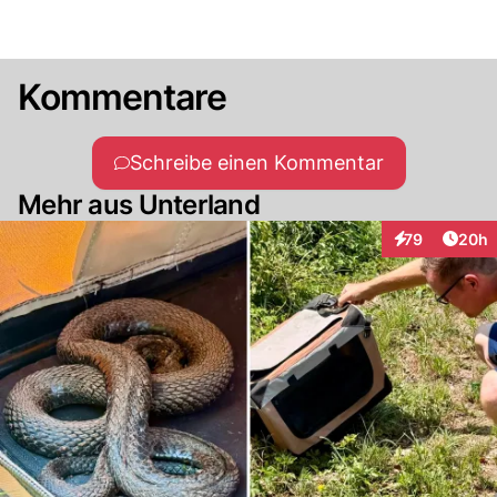
Kommentare
Schreibe einen Kommentar
Mehr aus Unterland
Artik
79
20h
Interaktionen