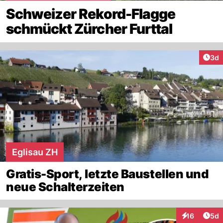
Schweizer Rekord-Flagge
schmückt Zürcher Furttal
Arti
3d
Eglisau ZH
Gratis-Sport, letzte Baustellen und
neue Schalterzeiten
Arti
16
5d
Interaktione