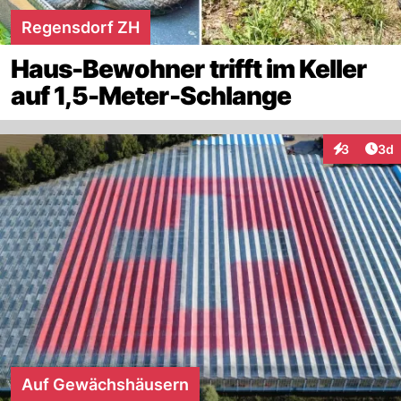
Regensdorf ZH
Haus-Bewohner trifft im Keller
auf 1,5-Meter-Schlange
Arti
3
3d
Interaktion
Auf Gewächshäusern