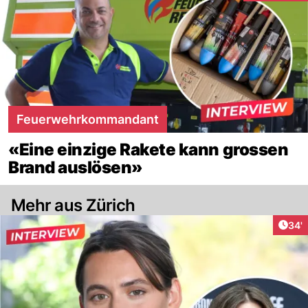
Feuerwehrkommandant
«Eine einzige Rakete kann grossen
Brand auslösen»
Mehr aus Zürich
Arti
34'