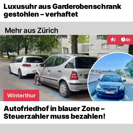
Luxusuhr aus Garderobenschrank
gestohlen – verhaftet
Mehr aus Zürich
Arti
2
4h
Interaktion
Winterthur
Autofriedhof in blauer Zone –
Steuerzahler muss bezahlen!