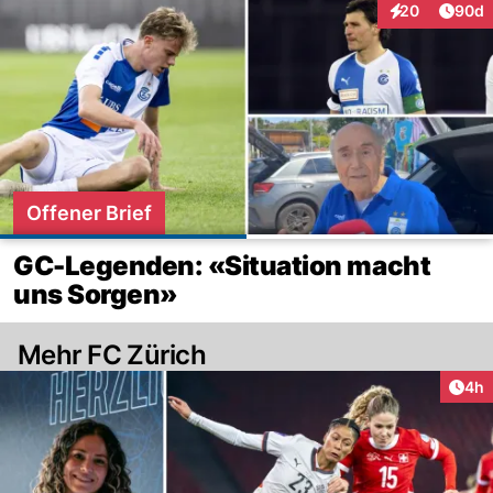
Artik
20
90d
Interaktionen
Offener Brief
GC-Legenden: «Situation macht
uns Sorgen»
Mehr FC Zürich
Arti
4h