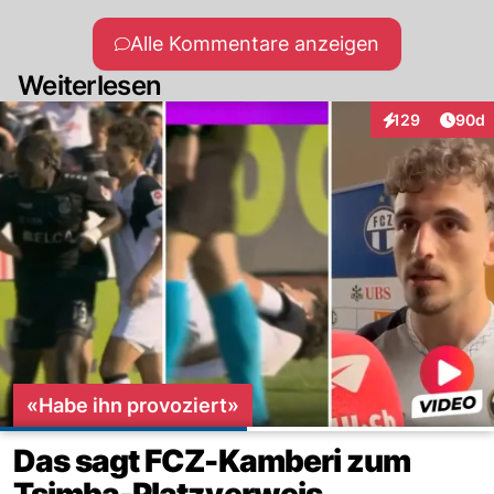
Alle Kommentare anzeigen
Weiterlesen
Artik
129
90d
Interaktionen
«Habe ihn provoziert»
Das sagt FCZ-Kamberi zum
Tsimba-Platzverweis