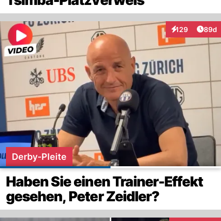
Artik
129
89d
Interaktionen
Derby-Pleite
Haben Sie einen Trainer-Effekt
gesehen, Peter Zeidler?