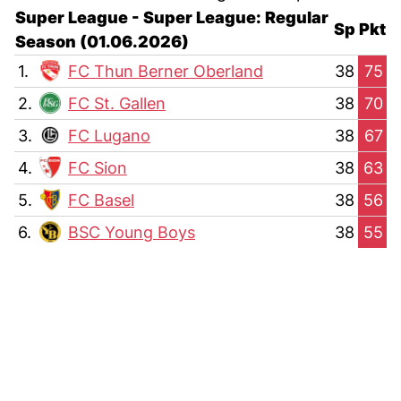
Super League - Super League: Regular
Sp
Pkt
Season (01.06.2026)
1.
FC Thun Berner Oberland
38
75
2.
FC St. Gallen
38
70
3.
FC Lugano
38
67
4.
FC Sion
38
63
5.
FC Basel
38
56
6.
BSC Young Boys
38
55