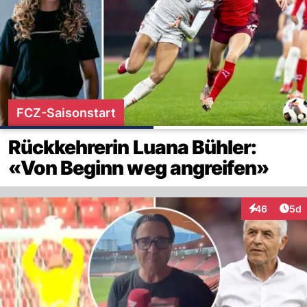
FCZ-Saisonstart
Rückkehrerin Luana Bühler:
«Von Beginn weg angreifen»
Arti
46
5d
Interaktionen