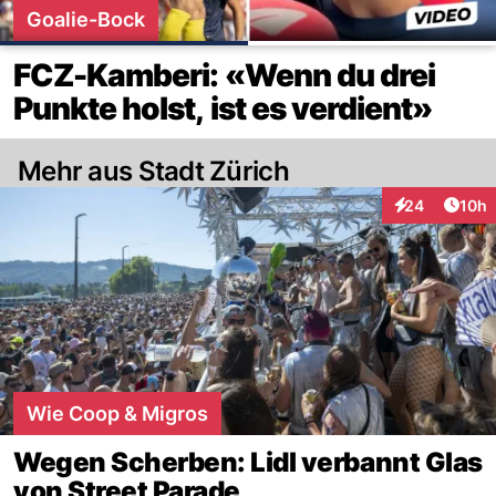
Goalie-Bock
FCZ-Kamberi: «Wenn du drei
Punkte holst, ist es verdient»
Mehr aus Stadt Zürich
Artik
24
10h
Interaktionen
Wie Coop & Migros
Wegen Scherben: Lidl verbannt Glas
von Street Parade