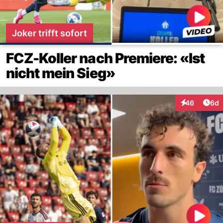
Joker trifft sofort
FCZ-Koller nach Premiere: «Ist
nicht mein Sieg»
Arti
46
6d
Interaktionen