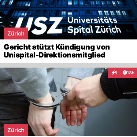
Zürich
Gericht stützt Kündigung von
Unispital-Direktionsmitglied
Artik
6
18h
Interaktione
Zürich