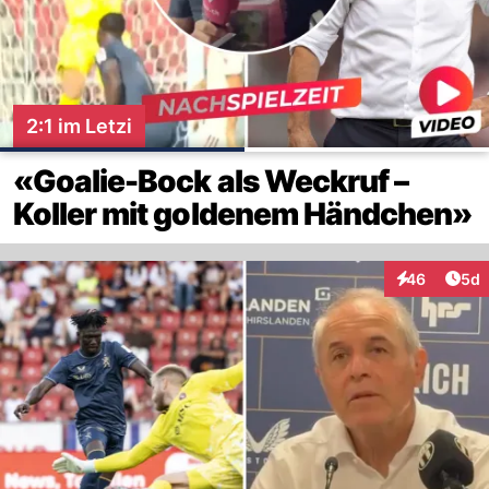
2:1 im Letzi
«Goalie-Bock als Weckruf –
Koller mit goldenem Händchen»
Arti
46
5d
Interaktionen