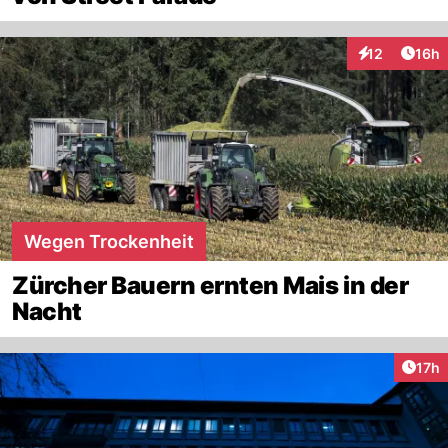
Artik
12
16h
Interaktionen
Wegen Trockenheit
Zürcher Bauern ernten Mais in der
Nacht
Artik
17h