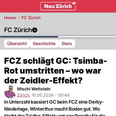
zurich.
NAU.ch
Home
FC Zürich
FC Zürich
Übersicht
Geschichte
Stars
FCZ schlägt GC: Tsimba-
Rot umstritten – wo war
der Zeidler-Effekt?
Mischi Wettstein
Zürich
,
10.05.2026 - 09:44
In Unterzahl kassiert GC beim FCZ eine Derby-
Niederlage, Winterthur macht Boden gut. Wo
bleibt der Zeidler-Effekt und war Penalty für die