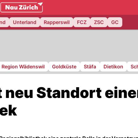
.ch
and
Unterland
Rapperswil
FCZ
ZSC
GC
Region Wädenswil
Goldküste
Stäfa
Dietikon
Sch
t neu Standort eine
hek