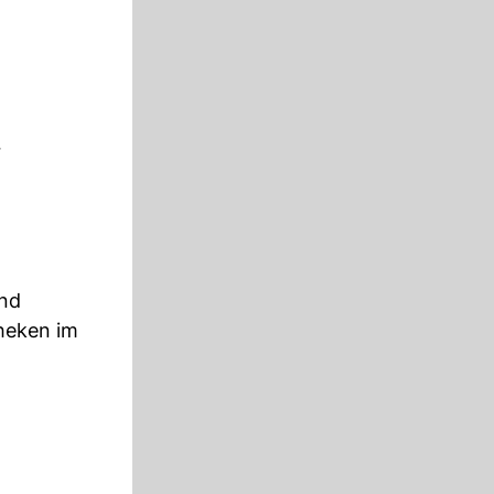
r
und
heken im