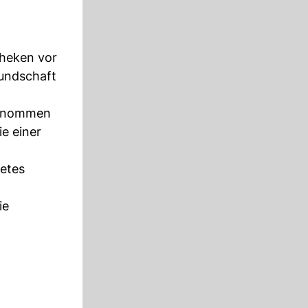
theken vor
Kundschaft
lgenommen
e einer
ietes
ie