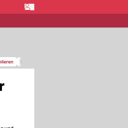
lieren
Pfnüselküste
GCK Lions
FC Stäfa
r