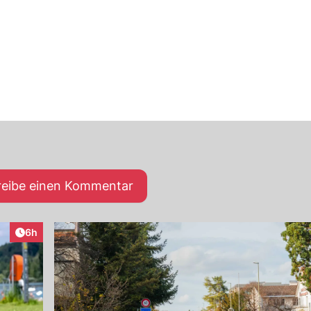
reibe einen Kommentar
Artikel veröffentlicht:
6h