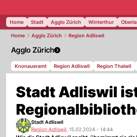
zurich.
NAU
Home
Stadt
Agglo Zürich
Winterthur
Oberl
Home
Agglo Zürich
Region Adliswil
Agglo Zürich
Knonaueramt
Region Adliswil
Region Thalwil
Stadt Adliswil is
Regionalbibliot
Stadt Adliswil
Region Adliswil
,
15.02.2024 - 14:44