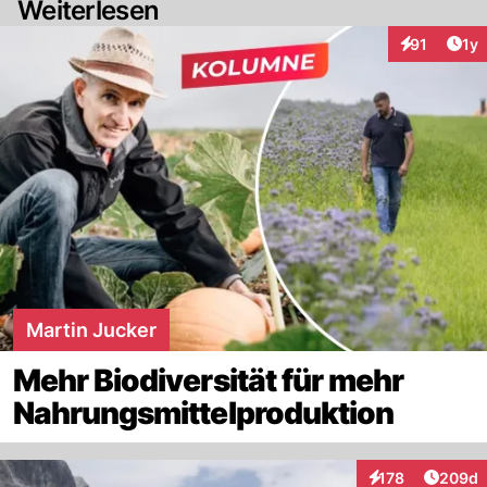
Weiterlesen
Art
91
1y
Interaktione
Martin Jucker
Mehr Biodiversität für mehr
Nahrungsmittelproduktion
Artikel
178
209d
Interaktionen