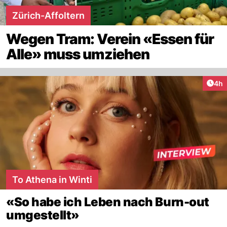
Zürich-Affoltern
Wegen Tram: Verein «Essen für
Alle» muss umziehen
Arti
4h
To Athena in Winti
«So habe ich Leben nach Burn-out
umgestellt»