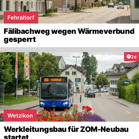
Fehraltorf
Fälibachweg wegen Wärmeverbund
gesperrt
Arti
2d
Wetzikon
Werkleitungsbau für ZOM-Neubau
startet