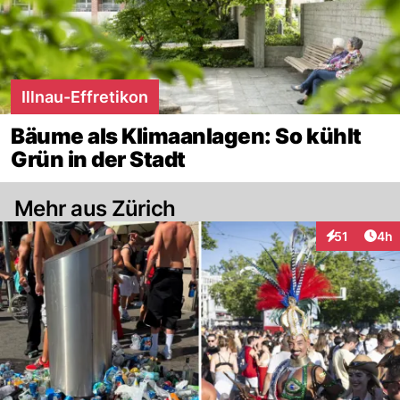
Illnau-Effretikon
Bäume als Klimaanlagen: So kühlt
Grün in der Stadt
Mehr aus Zürich
Arti
51
4h
Interaktione