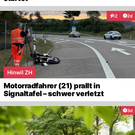
Arti
12
2d
Interaktione
Hinwil ZH
Motorradfahrer (21) prallt in
Signaltafel – schwer verletzt
Arti
3d