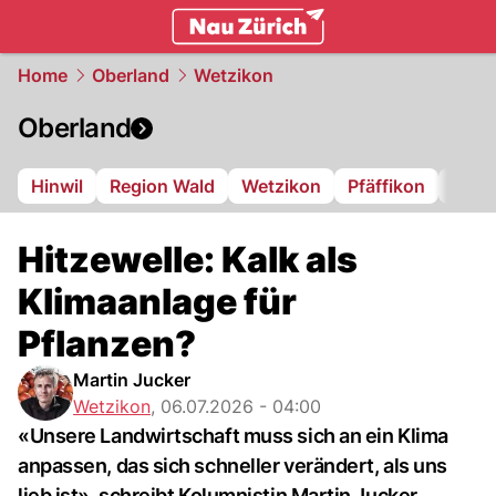
zurich.
NAU.ch
Home
Oberland
Wetzikon
Oberland
Hinwil
Region Wald
Wetzikon
Pfäffikon
Dübe
Hitzewelle: Kalk als
Klimaanlage für
Pflanzen?
Martin Jucker
Wetzikon
,
06.07.2026 - 04:00
«Unsere Landwirtschaft muss sich an ein Klima
anpassen, das sich schneller verändert, als uns
lieb ist», schreibt Kolumnistin Martin Jucker.