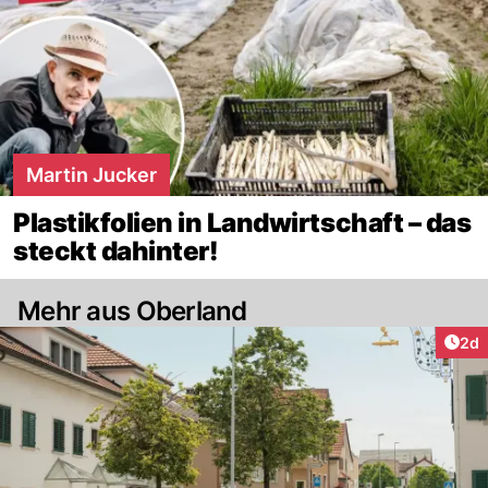
Martin Jucker
Plastikfolien in Landwirtschaft – das
steckt dahinter!
Mehr aus Oberland
Arti
2d