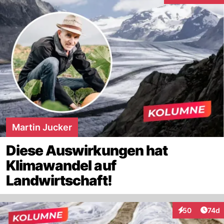
Martin Jucker
Diese Auswirkungen hat
Klimawandel auf
Landwirtschaft!
Artik
50
74d
Interaktionen