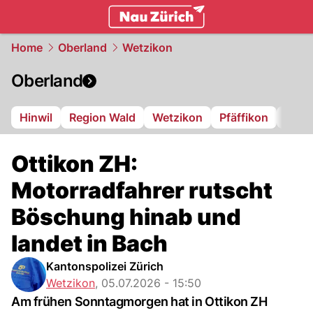
zurich.
NAU.ch
Home
Oberland
Wetzikon
Oberland
Hinwil
Region Wald
Wetzikon
Pfäffikon
Dübe
Ottikon ZH:
Motorradfahrer rutscht
Böschung hinab und
landet in Bach
Kantonspolizei Zürich
Wetzikon
,
05.07.2026 - 15:50
Am frühen Sonntagmorgen hat in Ottikon ZH