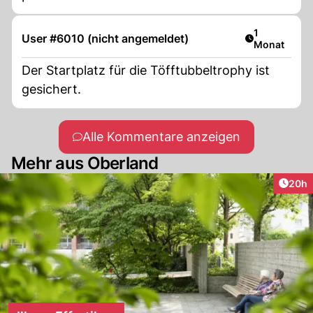
Artikel veröf
1
User #6010 (nicht angemeldet)
Monat
Der Startplatz für die Töfftubbeltrophy ist
gesichert.
Alle Kommentare anzeigen
Mehr aus Oberland
Artik
20h