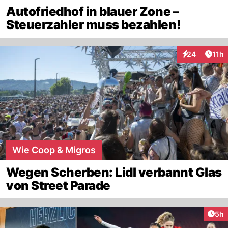
Autofriedhof in blauer Zone –
Steuerzahler muss bezahlen!
Artik
24
11h
Interaktionen
Wie Coop & Migros
Wegen Scherben: Lidl verbannt Glas
von Street Parade
Arti
5h