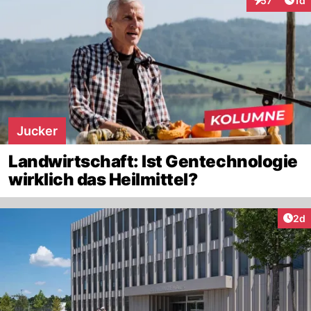
57
1d
Interaktione
Jucker
Landwirtschaft: Ist Gentechnologie
wirklich das Heilmittel?
Arti
2d