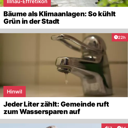
Illnau-Effretikon
Bäume als Klimaanlagen: So kühlt
Grün in der Stadt
Artik
22h
Hinwil
Jeder Liter zählt: Gemeinde ruft
zum Wassersparen auf
Art