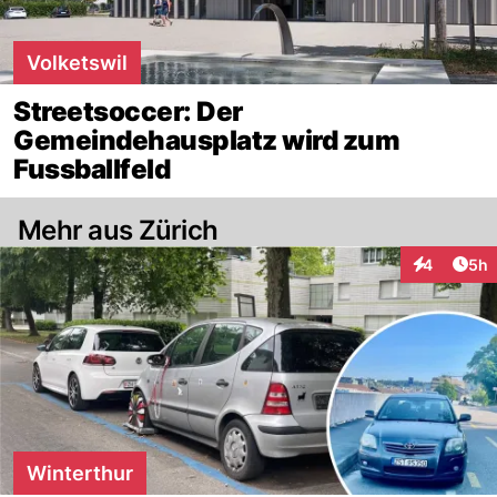
Volketswil
Streetsoccer: Der
Gemeindehausplatz wird zum
Fussballfeld
Mehr aus Zürich
Arti
4
5h
Interaktion
Winterthur