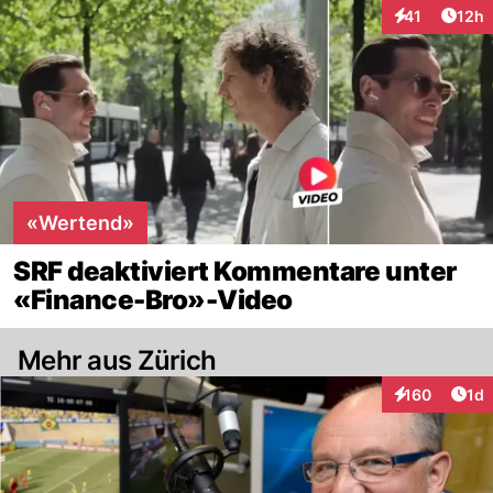
Artik
41
12h
Interaktionen
«Wertend»
SRF deaktiviert Kommentare unter
«Finance-Bro»-Video
Mehr aus Zürich
Art
160
1d
Interaktionen