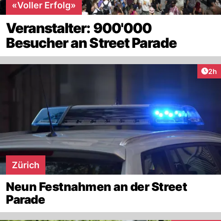
«Voller Erfolg»
Veranstalter: 900'000
Besucher an Street Parade
Arti
2h
Zürich
Neun Festnahmen an der Street
Parade