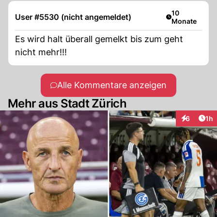
Artikel veröffe
10
User #5530 (nicht angemeldet)
Monate
Es wird halt überall gemelkt bis zum geht
nicht mehr!!!
Alle Kommentare anzeigen
Mehr aus Stadt Zürich
Art
6
1h
Interaktion