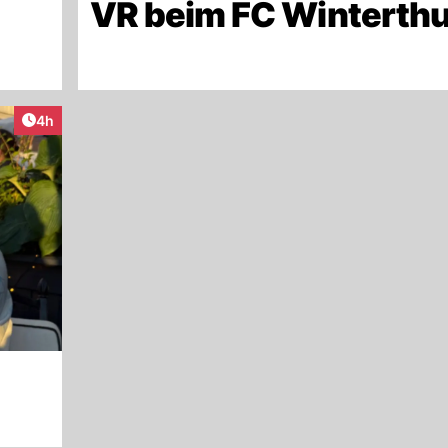
VR beim FC Winterthu
Artikel veröffentlicht:
4h