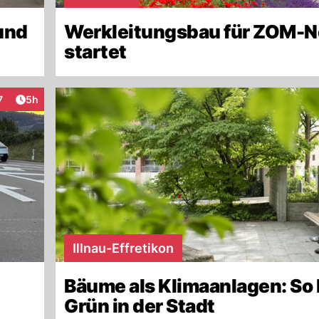
und
Werkleitungsbau für ZOM-
startet
Artikel veröffentlicht:
7
5h
teraktionen
Illnau-Effretikon
Bäume als Klimaanlagen: So 
Grün in der Stadt