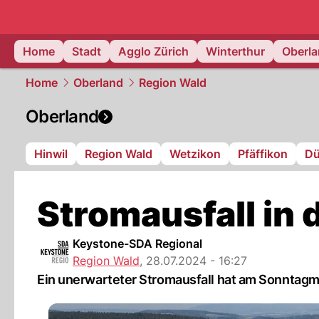
zurich.
NAU
Home
Stadt
Agglo Zürich
Winterthur
Oberl
Home
Oberland
Region Wald
Oberland
Hinwil
Region Wald
Wetzikon
Pfäffikon
Dü
Stromausfall in 
Keystone-SDA Regional
Region Wald
,
28.07.2024 - 16:27
Ein unerwarteter Stromausfall hat am Sonntagmo