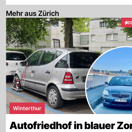
Mehr aus Zürich
6
Inte
Winterthur
Autofriedhof in blauer Zo