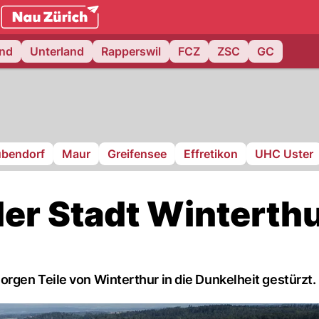
.ch
and
Unterland
Rapperswil
FCZ
ZSC
GC
bendorf
Maur
Greifensee
Effretikon
UHC Uster
der Stadt Winterth
rgen Teile von Winterthur in die Dunkelheit gestürzt.