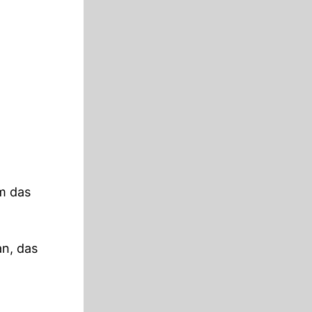
em das
an, das