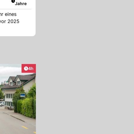
Jahre
r eines
 vor 2025
Artikel veröffentlicht:
4h