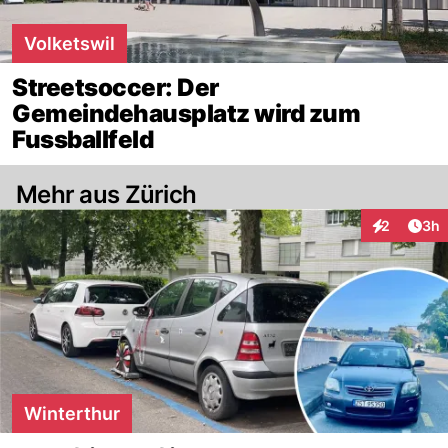
Volketswil
Streetsoccer: Der
Gemeindehausplatz wird zum
Fussballfeld
Mehr aus Zürich
Arti
2
3h
Interaktion
Winterthur