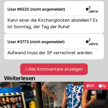
Artikel verö
2
User #6525 (nicht angemeldet)
Jahre
Kann einer die Kirchenglocken abstellen? Es
ist Sonntag, der Tag der Ruhe!
Artikel verö
2
User #3773 (nicht angemeldet)
Jahre
Aufwand muss der SP verrechnet werden.
Alle Kommentare anzeigen
Weiterlesen
Arti
707
2y
Interaktionen