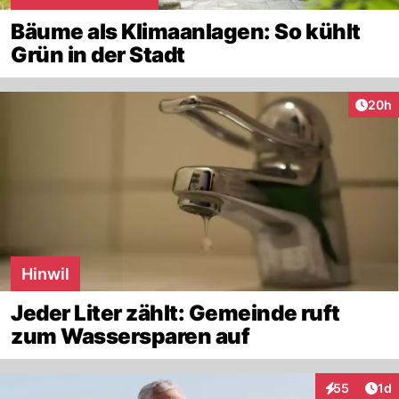
Bäume als Klimaanlagen: So kühlt
Grün in der Stadt
Artik
20h
Hinwil
Jeder Liter zählt: Gemeinde ruft
zum Wassersparen auf
Art
55
1d
Interaktione