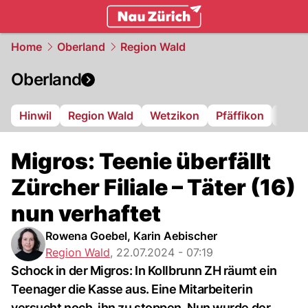
zurich.
NAU.ch
Home
Oberland
Region Wald
Oberland
Hinwil
Region Wald
Wetzikon
Pfäffikon
Dübe
Migros: Teenie überfällt
Zürcher Filiale – Täter (16)
nun verhaftet
Rowena Goebel, Karin Aebischer
Region Wald
,
22.07.2024 - 07:19
Schock in der Migros: In Kollbrunn ZH räumt ein
Teenager die Kasse aus. Eine Mitarbeiterin
versucht noch, ihn zu stoppen. Nun wurde der