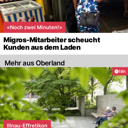
«Noch zwei Minuten!»
Migros-Mitarbeiter scheucht
Kunden aus dem Laden
Mehr aus Oberland
Artik
18h
Illnau-Effretikon