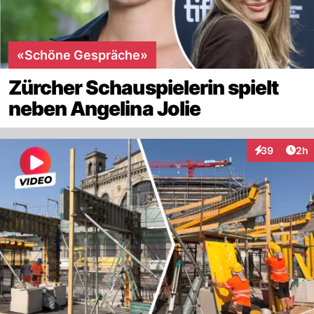
«Schöne Gespräche»
Zürcher Schauspielerin spielt
neben Angelina Jolie
Arti
39
2h
Interaktionen