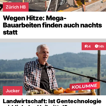
Zürich HB
Wegen Hitze: Mega-
Bauarbeiten finden auch nachts
statt
Artik
54
14h
Interaktionen
Jucker
Landwirtschaft: Ist Gentechnologie