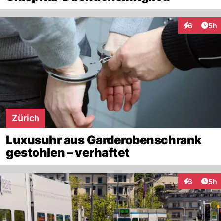
Arti
6
5h
Interaktion
Zürich
Luxusuhr aus Garderobenschrank
gestohlen – verhaftet
Arti
3
5h
Interaktion