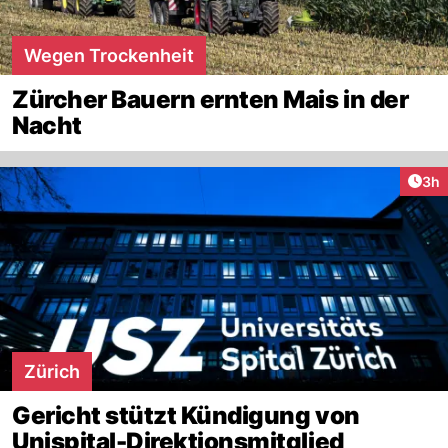
Wegen Trockenheit
Zürcher Bauern ernten Mais in der
Nacht
Arti
3h
Zürich
Gericht stützt Kündigung von
Unispital-Direktionsmitglied