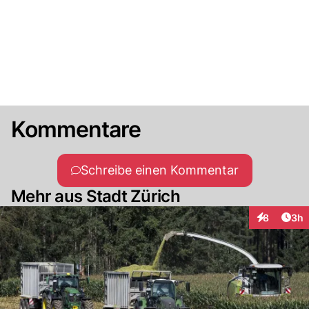
Kommentare
Schreibe einen Kommentar
Mehr aus Stadt Zürich
Arti
8
3h
Interaktion