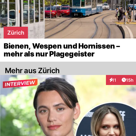
Zürich
Bienen, Wespen und Hornissen –
mehr als nur Plagegeister
Mehr aus Zürich
Artik
11
15h
Interaktionen