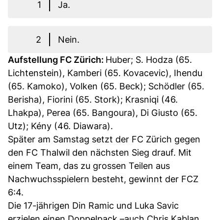
1
Ja.
2
Nein.
Aufstellung FC Zürich:
Huber; S. Hodza (65.
Lichtenstein), Kamberi (65. Kovacevic), Ihendu
(65. Kamoko), Volken (65. Beck); Schödler (65.
Berisha), Fiorini (65. Stork); Krasniqi (46.
Lhakpa), Perea (65. Bangoura), Di Giusto (65.
Utz); Kény (46. Diawara).
Später am Samstag setzt der FC Zürich gegen
den FC Thalwil den nächsten Sieg drauf. Mit
einem Team, das zu grossen Teilen aus
Nachwuchsspielern besteht, gewinnt der FCZ
6:4.
Die 17-jährigen Din Ramic und Luka Savic
erzielen einen Doppelpack –auch Chris Kablan