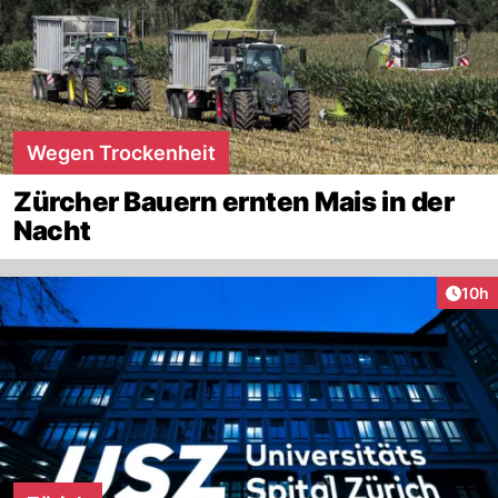
Wegen Trockenheit
Zürcher Bauern ernten Mais in der
Nacht
Artik
10h