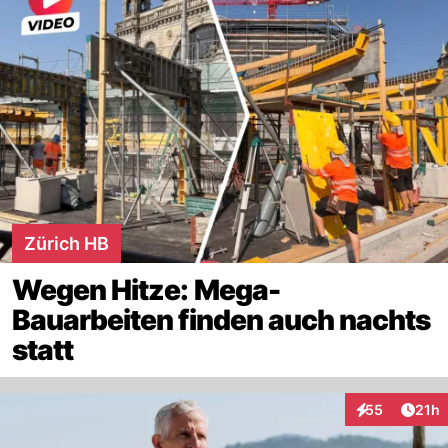
Zürich HB
Wegen Hitze: Mega-
Bauarbeiten finden auch nachts
statt
Artik
55
21h
Interaktionen