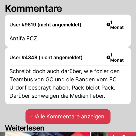
Kommentare
Artikel veröf
1
User #9619 (nicht angemeldet)
Monat
Antifa FCZ
Artikel veröf
1
User #4348 (nicht angemeldet)
Monat
Schreibt doch auch darüber, wie fczler den
Teambus von GC und die Banden vom FC
Urdorf besprayt haben. Pack bleibt Pack.
Darüber schweigen die Medien lieber.
Alle Kommentare anzeigen
Weiterlesen