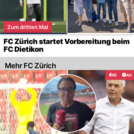
Zum dritten Mal
FC Zürich startet Vorbereitung beim
FC Dietikon
Mehr FC Zürich
Arti
46
4d
Interaktionen