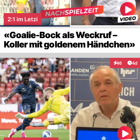
2:1 im Letzi
«Goalie-Bock als Weckruf –
Koller mit goldenem Händchen»
Arti
46
4d
Interaktionen