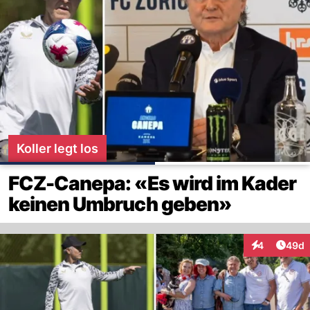
Koller legt los
FCZ-Canepa: «Es wird im Kader
keinen Umbruch geben»
Artik
4
49d
Interaktionen