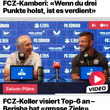
FCZ-Kamberi: «Wenn du drei
Punkte holst, ist es verdient»
Arti
5
6d
Interaktion
Saison-Pläne
FCZ-Koller visiert Top-6 an –
Berisha hat «grosse Ziele»