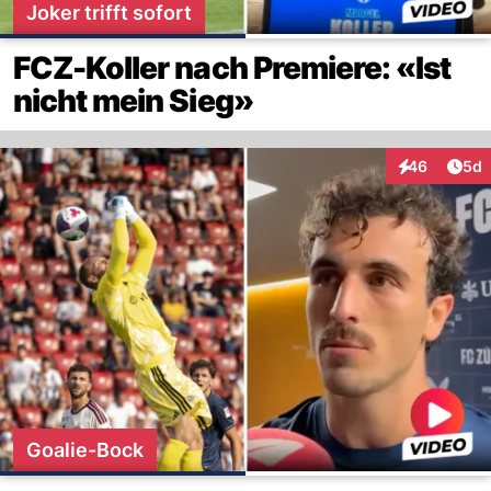
Joker trifft sofort
FCZ-Koller nach Premiere: «Ist
nicht mein Sieg»
Arti
46
5d
Interaktionen
Goalie-Bock