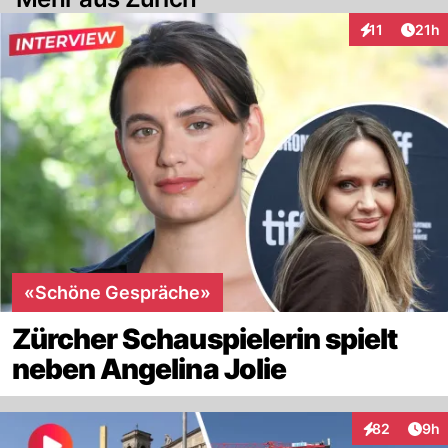
Artik
11
21h
Interaktionen
«Schöne Gespräche»
Zürcher Schauspielerin spielt
neben Angelina Jolie
Arti
82
9h
Interaktionen