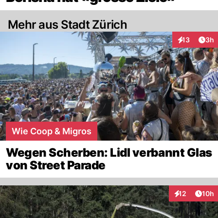
Mehr aus Stadt Zürich
Arti
13
3h
Interaktione
Wie Coop & Migros
Wegen Scherben: Lidl verbannt Glas
von Street Parade
Artik
12
10h
Interaktionen