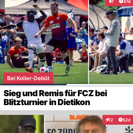
Artik
7
47d
Interaktione
Bei Koller-Debüt
Sieg und Remis für FCZ bei
Blitzturnier in Dietikon
Artik
12
52d
Interaktionen