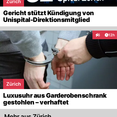
Zürich
Gericht stützt Kündigung von
Unispital-Direktionsmitglied
Artik
6
12h
Interaktione
Zürich
Luxusuhr aus Garderobenschrank
gestohlen – verhaftet
Mehr aus Zürich