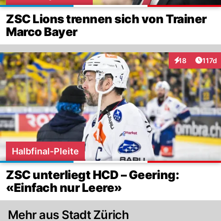
ZSC Lions trennen sich von Trainer
Marco Bayer
Artike
18
117d
Interaktionen
Halbfinal-Pleite
ZSC unterliegt HCD – Geering:
«Einfach nur Leere»
Mehr aus Stadt Zürich