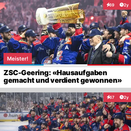
Arti
69
2y
Interaktionen
Meister!
ZSC-Geering: «Hausaufgaben
gemacht und verdient gewonnen»
Arti
67
2y
Interaktione