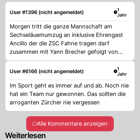
Artikel ver
1
User #1396 (nicht angemeldet)
Jahr
Morgen tritt die ganze Mannschaft am
Sechseläuemumzug an inklusive Ehrengast
Ancillo der die ZSC Fahne tragen darf
zusammen mit Yann Brecher gefolgt von
GCZ Zunft Rekord Meischter Abrashi
Sechseläuten wird auch auf der
Artikel ver
1
User #6166 (nicht angemeldet)
Jahr
Schützenwiese und im Letzi live übertragen
Im Sport geht es immer auf und ab. Noch nie
hat ein Team nur gewonnen. Das sollten die
arroganten Zürcher nie vergessen
Alle Kommentare anzeigen
Weiterlesen