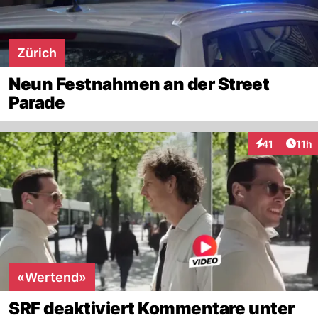
Zürich
Neun Festnahmen an der Street
Parade
Artik
41
11h
Interaktionen
«Wertend»
SRF deaktiviert Kommentare unter