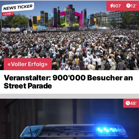
Arti
907
12'
Interaktionen
«Voller Erfolg»
Veranstalter: 900'000 Besucher an
Street Parade
Arti
48'