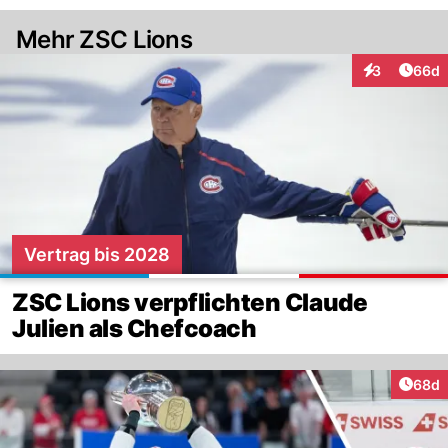
Mehr ZSC Lions
Artik
3
66d
Interaktionen
Vertrag bis 2028
ZSC Lions verpflichten Claude
Julien als Chefcoach
Artik
68d