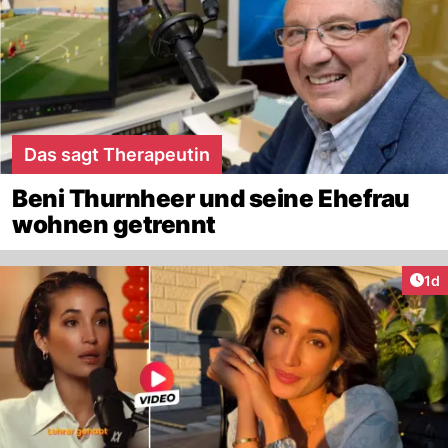
Das sagt Therapeutin
Beni Thurnheer und seine Ehefrau
wohnen getrennt
Art
1d