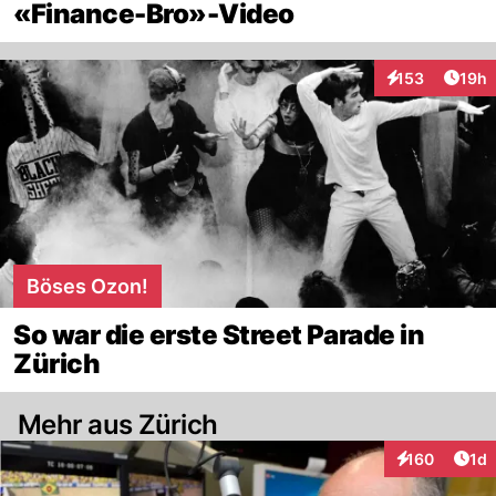
«Finance-Bro»-Video
Artik
153
19h
Interaktionen
Böses Ozon!
So war die erste Street Parade in
Zürich
Mehr aus Zürich
Art
160
1d
Interaktionen