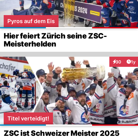
Pyros auf dem Eis
Hier feiert Zürich seine ZSC-
Meisterhelden
Art
30
1y
Interaktione
Titel verteidigt!
ZSC ist Schweizer Meister 2025