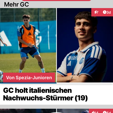
Mehr GC
Arti
7
3d
Interaktion
Von Spezia-Junioren
GC holt italienischen
Nachwuchs-Stürmer (19)
Arti
64
5d