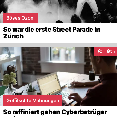
Böses Ozon!
So war die erste Street Parade in
Zürich
Arti
2
5h
Interaktion
Gefälschte Mahnungen
So raffiniert gehen Cyberbetrüger