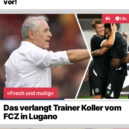
vor!
Artik
4
13h
Interaktione
«Frech und mutig»
Das verlangt Trainer Koller vom
FCZ in Lugano