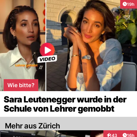
Artik
19h
Wie bitte?
Sara Leutenegger wurde in der
Schule von Lehrer gemobbt
Mehr aus Zürich
Artik
143
16h