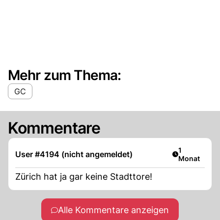
Mehr zum Thema:
GC
Kommentare
Artikel veröf
1
User #4194 (nicht angemeldet)
Monat
Zürich hat ja gar keine Stadttore!
Alle Kommentare anzeigen