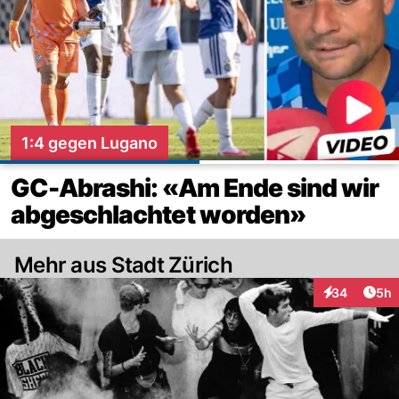
1:4 gegen Lugano
GC-Abrashi: «Am Ende sind wir
abgeschlachtet worden»
Mehr aus Stadt Zürich
Arti
34
5h
Interaktionen