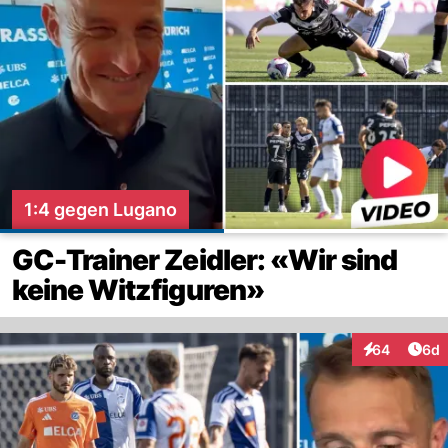
1:4 gegen Lugano
GC-Trainer Zeidler: «Wir sind
keine Witzfiguren»
Arti
64
6d
Interaktionen