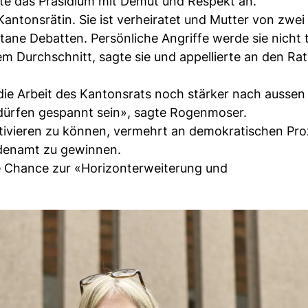
rete das Präsidium mit Demut und Respekt an.
Kantonsrätin. Sie ist verheiratet und Mutter von zwei
ne Debatten. Persönliche Angriffe werde sie nicht t
m Durchschnitt, sagte sie und appellierte an den Rat
die Arbeit des Kantonsrats noch stärker nach aussen
dürfen gespannt sein», sagte Rogenmoser.
otivieren zu können, vermehrt an demokratischen Pr
ördenamt zu gewinnen.
ie Chance zur «Horizonterweiterung und