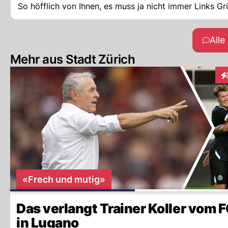
So höfflich von Ihnen, es muss ja nicht immer Links 
All
Mehr aus Stadt Zürich
In
«Frech und mutig»
Das verlangt Trainer Koller vom 
in Lugano