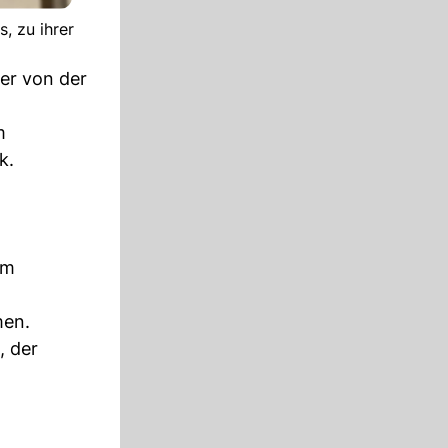
, zu ihrer
er von der
m
k.
im
men.
, der