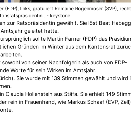
(FDP), links, gratuliert Romaine Rogenmoser (SVP), rechts
tonsratspräsidentin . - keystone
zur Ratspräsidentin gewählt. Sie löst Beat Habegg
Amtsjahr geleitet hatte.
rsprünglich sollte Martin Farner (FDP) das Präsidiu
tlichen Gründen im Winter aus dem Kantonsrat zurüc
uarbeiten.
 sowohl von seiner Nachfolgerin als auch von FDP-
ende Worte für sein Wirken im Amtsjahr.
Zürich). Sie wurde mit 139 Stimmen gewählt und wird 
hmen.
n Claudia Hollenstein aus Stäfa. Sie erhielt 149 Stim
der rein in Frauenhand, wie Markus Schaaf (EVP, Zell)
tonte.