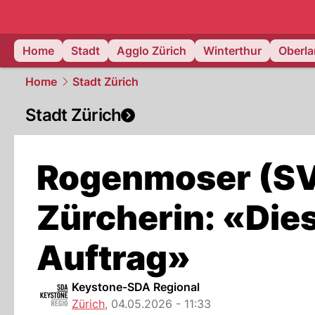
zurich.
NAU
Home
Stadt
Agglo Zürich
Winterthur
Oberl
Home
Stadt Zürich
Stadt Zürich
Rogenmoser (SV
Zürcherin: «Dies
Auftrag»
Keystone-SDA Regional
Zürich
,
04.05.2026 - 11:33