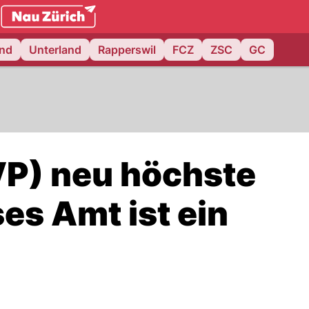
.ch
and
Unterland
Rapperswil
FCZ
ZSC
GC
P) neu höchste
es Amt ist ein