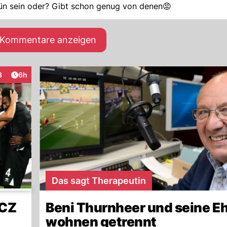
Grün sein oder? Gibt schon genug von denen😡
e Kommentare anzeigen
Artikel veröffentlicht:
3
6h
teraktionen
Das sagt Therapeutin
FCZ
Beni Thurnheer und seine E
wohnen getrennt