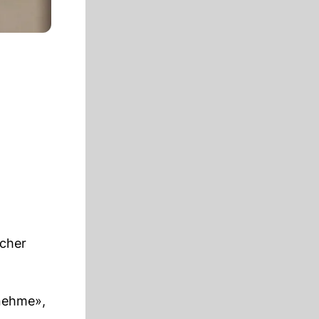
rcher
nnehme»,