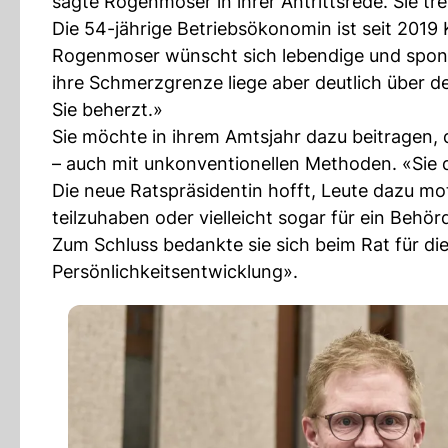
sagte Rogenmoser in ihrer Antrittsrede. Sie t
Die 54-jährige Betriebsökonomin ist seit 2019 
Rogenmoser wünscht sich lebendige und sponta
ihre Schmerzgrenze liege aber deutlich über de
Sie beherzt.»
Sie möchte in ihrem Amtsjahr dazu beitragen, 
– auch mit unkonventionellen Methoden. «Sie 
Die neue Ratspräsidentin hofft, Leute dazu m
teilzuhaben oder vielleicht sogar für ein Beh
Zum Schluss bedankte sie sich beim Rat für d
Persönlichkeitsentwicklung».