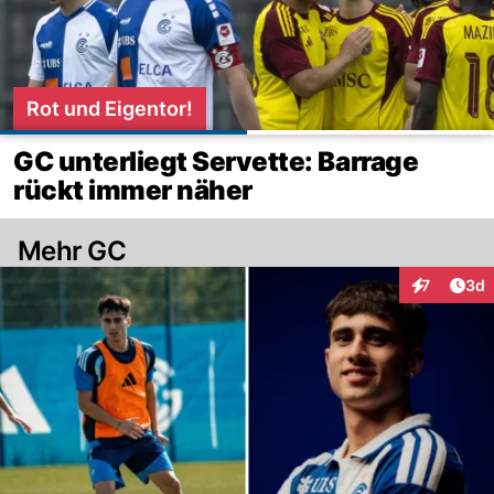
Rot und Eigentor!
GC unterliegt Servette: Barrage
rückt immer näher
Mehr GC
Arti
7
3d
Interaktion