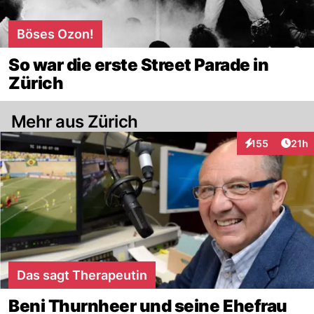
Böses Ozon!
So war die erste Street Parade in
Zürich
Mehr aus Zürich
Artik
155
21h
Interaktionen
Das sagt Therapeutin
Beni Thurnheer und seine Ehefrau