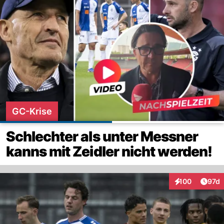
GC-Krise
Schlechter als unter Messner
kanns mit Zeidler nicht werden!
Artik
100
97d
Interaktionen