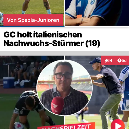
Von Spezia-Junioren
GC holt italienischen
Nachwuchs-Stürmer (19)
Arti
64
5d
Interaktionen