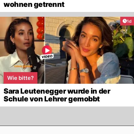
wohnen getrennt
Art
1d
Wie bitte?
Sara Leutenegger wurde in der
Schule von Lehrer gemobbt
Footer