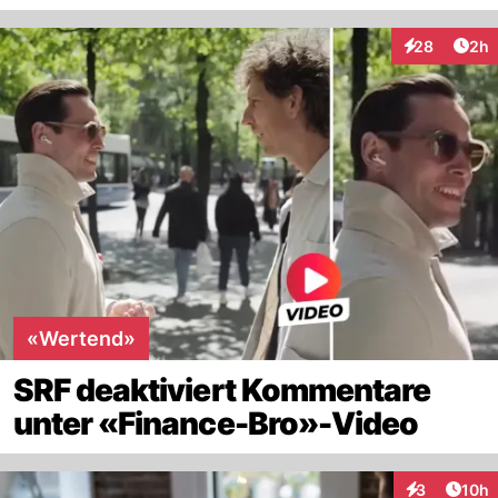
Arti
28
2h
Interaktionen
«Wertend»
SRF deaktiviert Kommentare
unter «Finance-Bro»-Video
Artik
3
10h
Interaktione