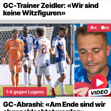
GC-Trainer Zeidler: «Wir sind
keine Witzfiguren»
Arti
64
6d
Interaktionen
1:4 gegen Lugano
GC-Abrashi: «Am Ende sind wir