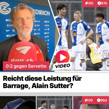
Artik
100
97d
Interaktionen
0:2 gegen Servette
Reicht diese Leistung für
Barrage, Alain Sutter?
Artik
100
96d
Interaktionen