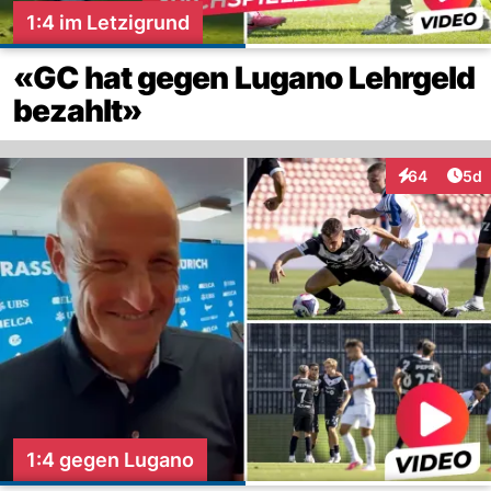
1:4 im Letzigrund
«GC hat gegen Lugano Lehrgeld
bezahlt»
Arti
64
5d
Interaktionen
1:4 gegen Lugano