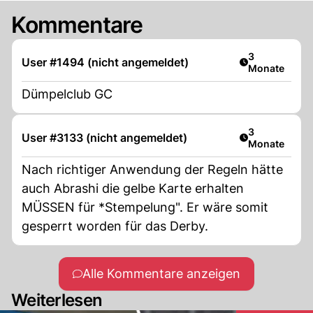
Kommentare
Artikel veröff
3
User #1494 (nicht angemeldet)
Monate
Dümpelclub GC
Artikel veröff
3
User #3133 (nicht angemeldet)
Monate
Nach richtiger Anwendung der Regeln hätte
auch Abrashi die gelbe Karte erhalten
MÜSSEN für *Stempelung". Er wäre somit
gesperrt worden für das Derby.
Alle Kommentare anzeigen
Weiterlesen