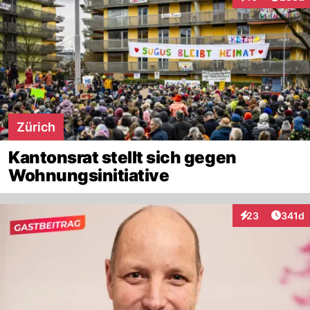
Interaktionen
Zürich
Kantonsrat stellt sich gegen
Wohnungsinitiative
Artike
23
341d
Interaktionen