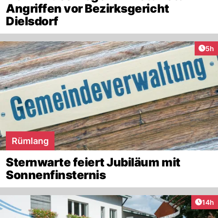
Angriffen vor Bezirksgericht
Dielsdorf
Arti
5h
Rümlang
Sternwarte feiert Jubiläum mit
Sonnenfinsternis
Artik
14h