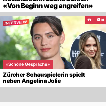
«Von Beginn weg angreifen»
Art
11
1d
Interaktione
«Schöne Gespräche»
Zürcher Schauspielerin spielt
neben Angelina Jolie