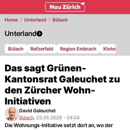
zurich.
NAU.ch
Home
Unterland
Bülach
Unterland
Bülach
Rafzerfeld
Region Embrach
Kloten
Di
Das sagt Grünen-
Kantonsrat Galeuchet zu
den Zürcher Wohn-
Initiativen
David Galeuchet
Bülach
,
25.05.2026 - 04:04
Die Wohnungs-Initiative setzt dort an, wo der