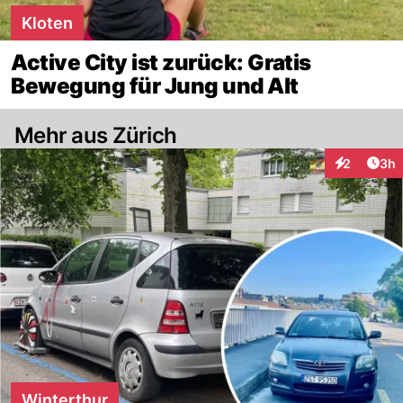
Kloten
Active City ist zurück: Gratis
Bewegung für Jung und Alt
Mehr aus Zürich
Arti
2
3h
Interaktion
Winterthur