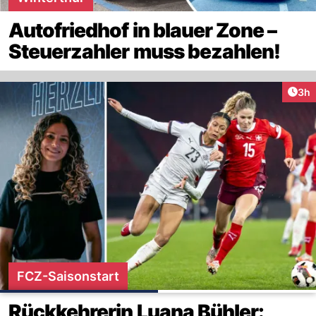
Autofriedhof in blauer Zone –
Steuerzahler muss bezahlen!
Arti
3h
FCZ-Saisonstart
Rückkehrerin Luana Bühler: