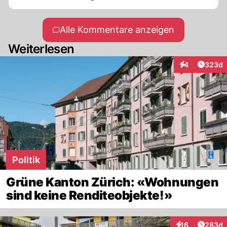
Alle Kommentare anzeigen
Weiterlesen
Artikel
4
323d
Interaktionen
Politik
Grüne Kanton Zürich: «Wohnungen
sind keine Renditeobjekte!»
Artikel
16
283d