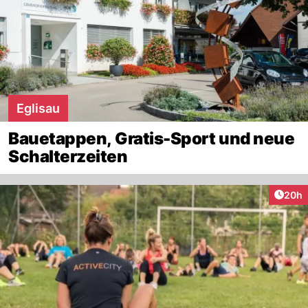
Eglisau
Bauetappen, Gratis-Sport und neue
Schalterzeiten
Artik
20h