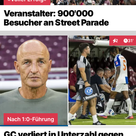
Veranstalter: 900'000
Besucher an Street Parade
Arti
2
31'
Interaktion
Nach 1:0-Führung
GC verliert in Unterzahl gegen