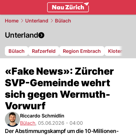
zurich.
NAU.ch
Home
Unterland
Bülach
Unterland
Bülach
Rafzerfeld
Region Embrach
Kloten
Di
«Fake News»: Zürcher
SVP-Gemeinde wehrt
sich gegen Wermuth-
Vorwurf
Riccardo Schmidlin
Bülach
,
05.06.2026 - 04:00
Der Abstimmungskampf um die 10-Millionen-