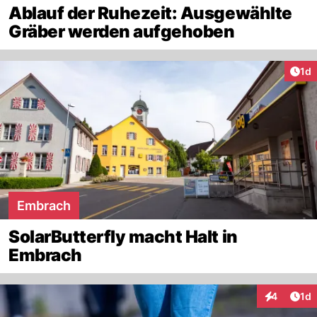
Ablauf der Ruhezeit: Ausgewählte
Gräber werden aufgehoben
Art
1d
Embrach
SolarButterfly macht Halt in
Embrach
Art
4
1d
Interaktion