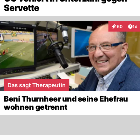
Servette
Art
160
1d
Interaktionen
Das sagt Therapeutin
Beni Thurnheer und seine Ehefrau
wohnen getrennt