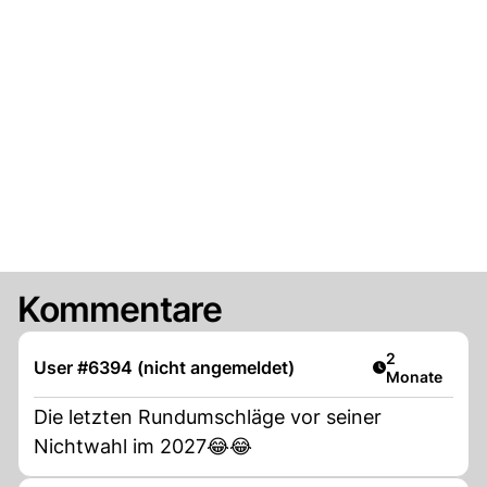
Kommentare
Artikel veröff
2
User #6394 (nicht angemeldet)
Monate
Die letzten Rundumschläge vor seiner
Nichtwahl im 2027😂😂