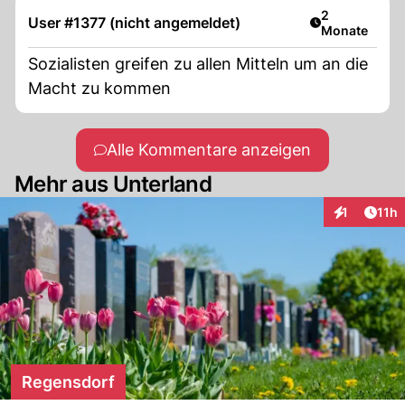
Artikel veröff
2
User #1377 (nicht angemeldet)
Monate
Sozialisten greifen zu allen Mitteln um an die
Macht zu kommen
Alle Kommentare anzeigen
Mehr aus Unterland
Artik
1
11h
Interaktione
Regensdorf