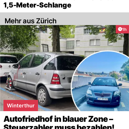
1,5-Meter-Schlange
Mehr aus Zürich
Art
1h
Winterthur
Autofriedhof in blauer Zone –
Steuerzahler muss bezahlen!