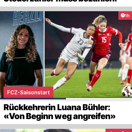
Art
1h
FCZ-Saisonstart
Rückkehrerin Luana Bühler:
«Von Beginn weg angreifen»