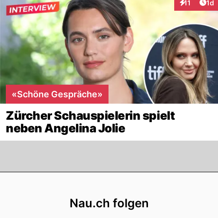
Art
11
1d
Interaktione
«Schöne Gespräche»
Zürcher Schauspielerin spielt
neben Angelina Jolie
Footer
Nau.ch folgen