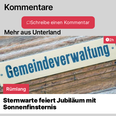
Kommentare
Schreibe einen Kommentar
Mehr aus Unterland
Arti
2h
Rümlang
Sternwarte feiert Jubiläum mit
Sonnenfinsternis