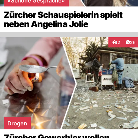
«Schöne Gespräche»
Zürcher Schauspielerin spielt
neben Angelina Jolie
Arti
92
2h
Interaktionen
Drogen
Zürcher Gewerbler wollen