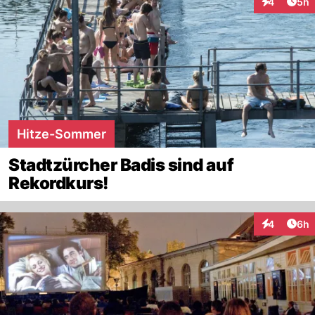
Arti
4
5h
Interaktion
Hitze-Sommer
Stadtzürcher Badis sind auf
Rekordkurs!
Arti
4
6h
Interaktion