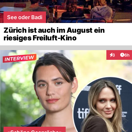
See oder Badi
Zürich ist auch im August ein
riesiges Freiluft-Kino
Arti
3
6h
Interaktion