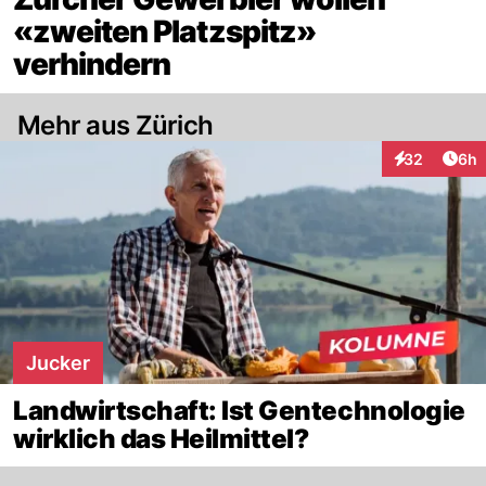
«zweiten Platzspitz»
verhindern
Mehr aus Zürich
Arti
32
6h
Interaktionen
Jucker
Landwirtschaft: Ist Gentechnologie
wirklich das Heilmittel?