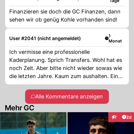
Tage
Finanzieren sie doch die GC Finanzen, dann
sehen wir ob genüg Kohle vorhanden sind!
Artikel veröf
1
User #2041 (nicht angemeldet)
Monat
Ich vermisse eine professionelle
Kaderplanung. Sprich Transfers. Wohl hat es
noch Zeit. Aber bitte nicht wieder sowas wie
die letzten Jahre. Kaum zum aushalten. Ein
Urfan von guten Hardturmzeiten.
Alle Kommentare anzeigen
Mehr GC
Arti
7
2d
Interaktion