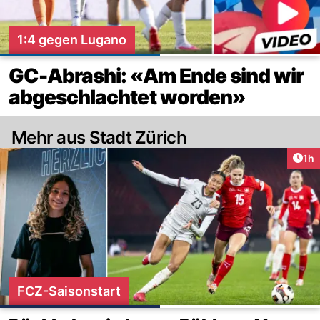
1:4 gegen Lugano
GC-Abrashi: «Am Ende sind wir
abgeschlachtet worden»
Mehr aus Stadt Zürich
Art
1h
FCZ-Saisonstart