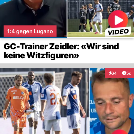
1:4 gegen Lugano
GC-Trainer Zeidler: «Wir sind
keine Witzfiguren»
Arti
64
5d
Interaktionen