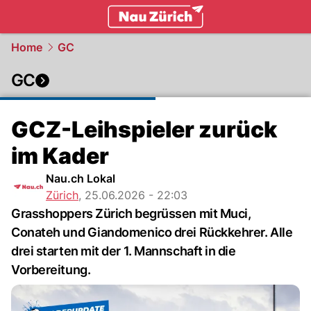
zurich.
NAU.ch
Home
GC
GC
GCZ-Leihspieler zurück
im Kader
Nau.ch Lokal
Zürich
,
25.06.2026 - 22:03
Grasshoppers Zürich begrüssen mit Muci,
Conateh und Giandomenico drei Rückkehrer. Alle
drei starten mit der 1. Mannschaft in die
Vorbereitung.