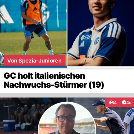
Von Spezia-Junioren
GC holt italienischen
Nachwuchs-Stürmer (19)
Arti
64
4d
Interaktionen