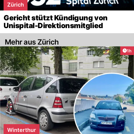
Zürich
Gericht stützt Kündigung von
Unispital-Direktionsmitglied
Mehr aus Zürich
Art
1h
Winterthur