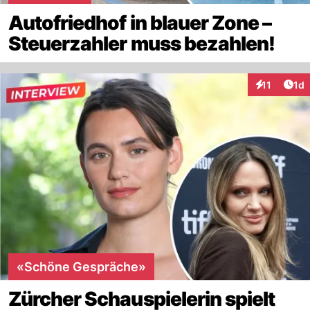
Autofriedhof in blauer Zone –
Steuerzahler muss bezahlen!
Art
11
1d
Interaktione
«Schöne Gespräche»
Zürcher Schauspielerin spielt