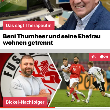
Das sagt Therapeutin
Beni Thurnheer und seine Ehefrau
wohnen getrennt
Arti
5
2d
Interaktion
Bickel-Nachfolger