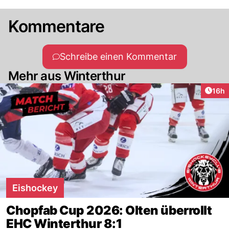
Kommentare
Schreibe einen Kommentar
Mehr aus Winterthur
Artik
16h
Eishockey
Chopfab Cup 2026: Olten überrollt
EHC Winterthur 8:1