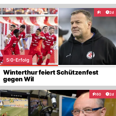
Arti
1
2d
Interaktion
5:0-Erfolg
Winterthur feiert Schützenfest
gegen Wil
Arti
160
2d
Interaktionen