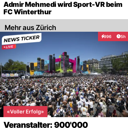
Admir Mehmedi wird Sport-VR beim
FC Winterthur
Mehr aus Zürich
Arti
996
5h
Interaktionen
«Voller Erfolg»
Veranstalter: 900'000