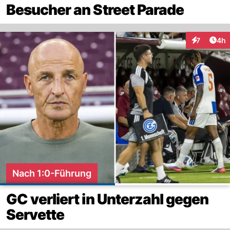
Besucher an Street Parade
Arti
7
4h
Interaktion
Nach 1:0-Führung
GC verliert in Unterzahl gegen
Servette