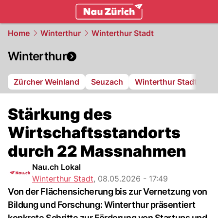
zurich.
NAU.ch
Home
Winterthur
Winterthur Stadt
Winterthur
Zürcher Weinland
Seuzach
Winterthur Stadt
FC
Stärkung des
Wirtschaftsstandorts
durch 22 Massnahmen
Nau.ch Lokal
Winterthur Stadt
,
08.05.2026 - 17:49
Von der Flächensicherung bis zur Vernetzung von
Bildung und Forschung: Winterthur präsentiert
konkrete Schritte zur Förderung von Startups und