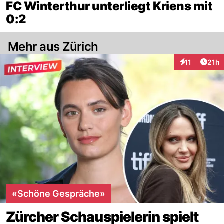
FC Winterthur unterliegt Kriens mit
0:2
Mehr aus Zürich
Artik
11
21h
Interaktionen
«Schöne Gespräche»
Zürcher Schauspielerin spielt