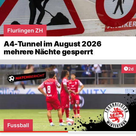
Flurlingen ZH
A4-Tunnel im August 2026
mehrere Nächte gesperrt
Arti
2d
Fussball