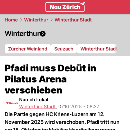
zurich.
NAU.ch
Home
Winterthur
Winterthur Stadt
Winterthur
Zürcher Weinland
Seuzach
Winterthur Stadt
FC
Pfadi muss Debüt in
Pilatus Arena
verschieben
Nau.ch Lokal
Winterthur Stadt
,
07.10.2025 - 08:37
Die Partie gegen HC Kriens-Luzern am 12.
November 2025 wird verschoben. Pfadi tritt nun
am 18. Oktober im Mobiliar Handballcup gegen