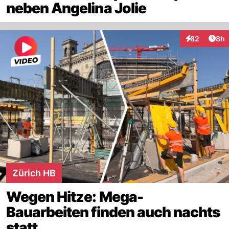
neben Angelina Jolie
Arti
82
8h
Interaktionen
Zürich HB
Wegen Hitze: Mega-
Bauarbeiten finden auch nachts
statt