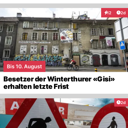
Arti
12
2d
Interaktione
Bis 10. August
Besetzer der Winterthurer «Gisi»
erhalten letzte Frist
Arti
2d