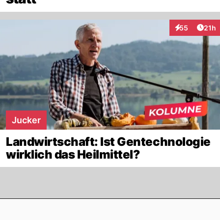
Artik
55
21h
Interaktionen
Jucker
Landwirtschaft: Ist Gentechnologie
wirklich das Heilmittel?
Footer