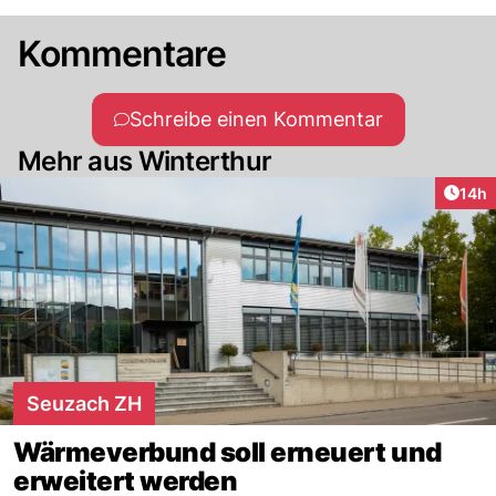
Kommentare
Schreibe einen Kommentar
Mehr aus Winterthur
Artik
14h
Seuzach ZH
Wärmeverbund soll erneuert und
erweitert werden