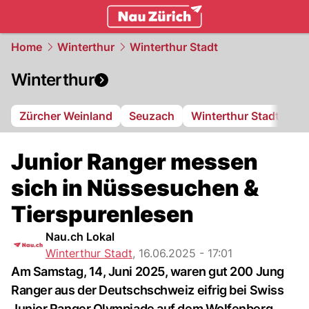
zurich.
NAU.ch
Home
Winterthur
Winterthur Stadt
Winterthur
Zürcher Weinland
Seuzach
Winterthur Stadt
FC
Junior Ranger messen
sich in Nüssesuchen &
Tierspurenlesen
Nau.ch Lokal
Winterthur Stadt
,
16.06.2025 - 17:01
Am Samstag, 14, Juni 2025, waren gut 200 Jung
Ranger aus der Deutschschweiz eifrig bei Swiss
Junior Ranger Olympiade auf dem Wolfenberg