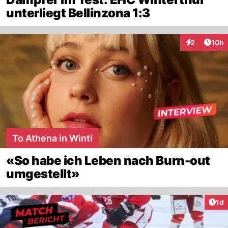
unterliegt Bellinzona 1:3
Artik
2
10h
Interaktione
To Athena in Winti
«So habe ich Leben nach Burn-out
umgestellt»
Art
1d