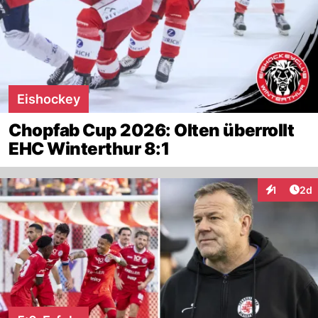
Eishockey
Chopfab Cup 2026: Olten überrollt
EHC Winterthur 8:1
Arti
1
2d
Interaktion