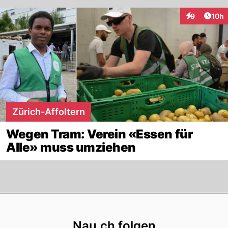
Artik
9
10h
Interaktione
Zürich-Affoltern
Wegen Tram: Verein «Essen für
Alle» muss umziehen
Footer
Nau.ch folgen