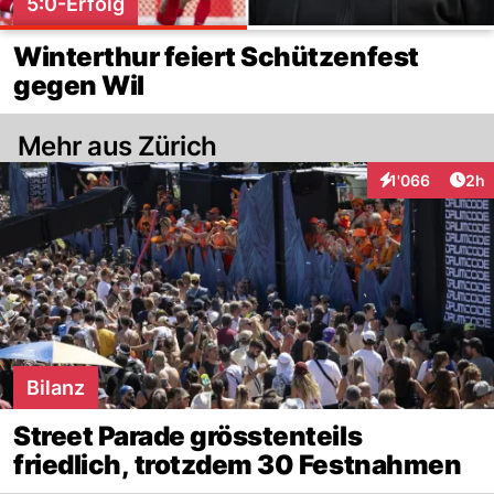
5:0-Erfolg
Winterthur feiert Schützenfest
gegen Wil
Mehr aus Zürich
Arti
1'066
2h
Interaktionen
Bilanz
Street Parade grösstenteils
friedlich, trotzdem 30 Festnahmen