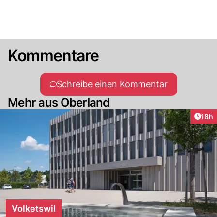
Kommentare
Schreibe einen Kommentar
Mehr aus Oberland
Artik
18h
Volketswil