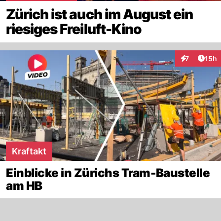
Zürich ist auch im August ein
riesiges Freiluft-Kino
Artik
7
15h
Interaktione
Kraftakt
Einblicke in Zürichs Tram-Baustelle
am HB