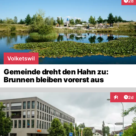
Arti
2d
Volketswil
Gemeinde dreht den Hahn zu:
Brunnen bleiben vorerst aus
Arti
1
2d
Interaktion