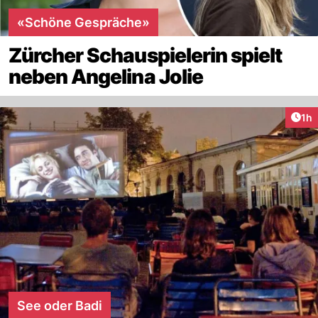
«Schöne Gespräche»
Zürcher Schauspielerin spielt
neben Angelina Jolie
Art
1h
See oder Badi