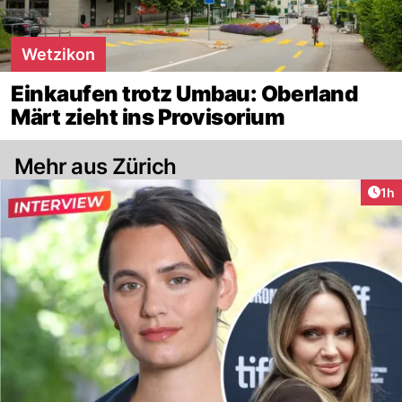
Wetzikon
Einkaufen trotz Umbau: Oberland
Märt zieht ins Provisorium
Mehr aus Zürich
Art
1h