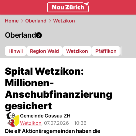
zurich.
NAU.ch
Home
Oberland
Wetzikon
Oberland
Hinwil
Region Wald
Wetzikon
Pfäffikon
Dübe
Spital Wetzikon:
Millionen-
Anschubfinanzierung
gesichert
Gemeinde Gossau ZH
Wetzikon
,
07.07.2026 - 10:36
Die elf Aktionärsgemeinden haben die