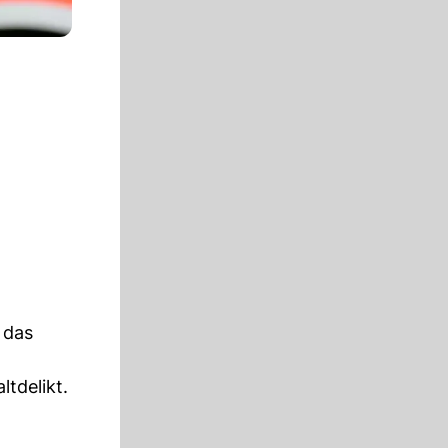
 das
ltdelikt.