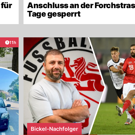
 für
Anschluss an der Forchstras
Tage gesperrt
Artikel veröffentlicht:
11h
raktionen
Bickel-Nachfolger