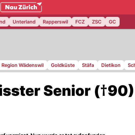
.ch
and
Unterland
Rapperswil
FCZ
ZSC
GC
Region Wädenswil
Goldküste
Stäfa
Dietikon
Sch
sster Senior (†90)