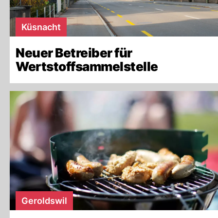
Küsnacht
Neuer Betreiber für
Wertstoffsammelstelle
Geroldswil