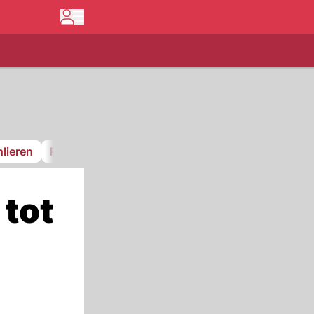
lieren
Pfnüselküste
GCK Lions
FC Stäfa
 tot