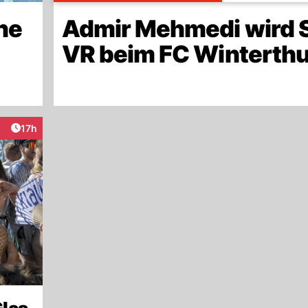
ne
Admir Mehmedi wird 
VR beim FC Winterthu
Artikel veröffentlicht:
17h
raktionen