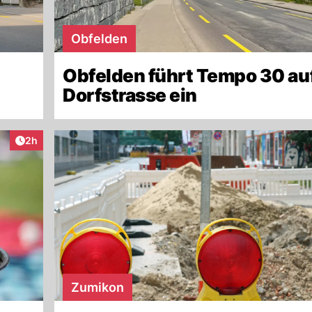
Obfelden
Obfelden führt Tempo 30 au
Dorfstrasse ein
Artikel veröffentlicht:
2h
Zumikon