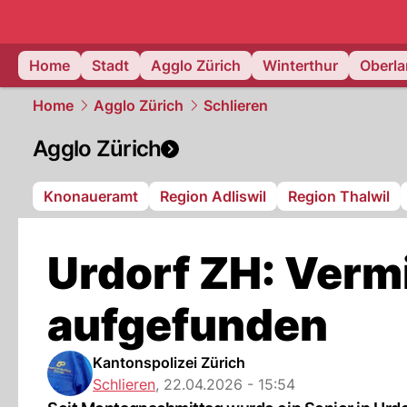
zurich.
NAU
Home
Stadt
Agglo Zürich
Winterthur
Oberl
Home
Agglo Zürich
Schlieren
Agglo Zürich
Knonaueramt
Region Adliswil
Region Thalwil
Urdorf ZH: Vermi
aufgefunden
Kantonspolizei Zürich
Schlieren
,
22.04.2026 - 15:54