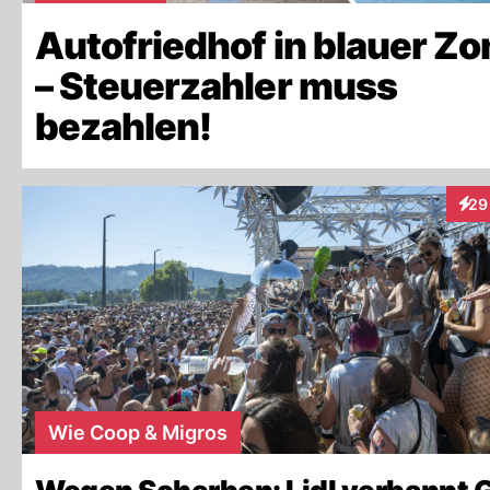
Autofriedhof in blauer Zo
– Steuerzahler muss
bezahlen!
29
Inte
Wie Coop & Migros