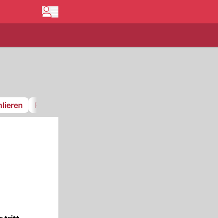
lieren
Pfnüselküste
GCK Lions
FC Stäfa