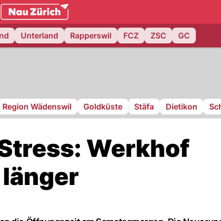
.ch
and
Unterland
Rapperswil
FCZ
ZSC
GC
Region Wädenswil
Goldküste
Stäfa
Dietikon
Sch
Stress: Werkhof
 länger