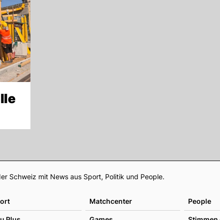
lle
Footer
er Schweiz mit News aus Sport, Politik und People.
ort
Matchcenter
People
u Plus
Games
Stimmen 