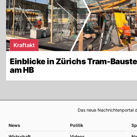
Kraftakt
Einblicke in Zürichs Tram-Bauste
am HB
Das neue Nachrichtenportal d
News
Politik
Sp
Wirtschaft
Videos
Na