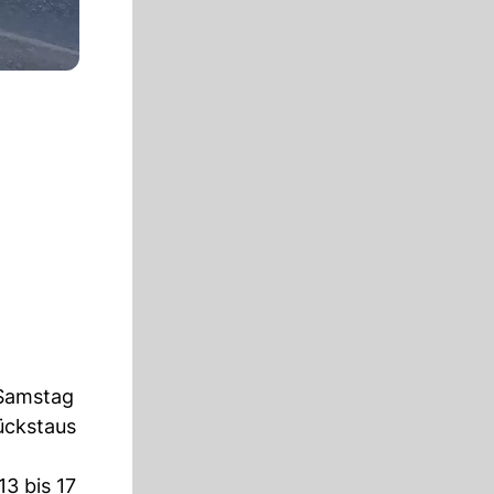
 Samstag
ückstaus
13 bis 17