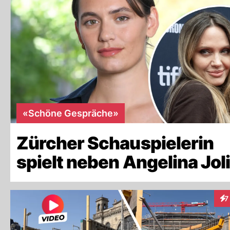
«Schöne Gespräche»
Zürcher Schauspielerin
spielt neben Angelina Jol
7
Int