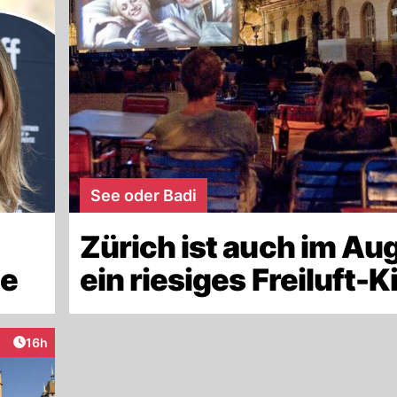
See oder Badi
Zürich ist auch im Au
ie
ein riesiges Freiluft-K
Artikel veröffentlicht:
16h
eraktionen