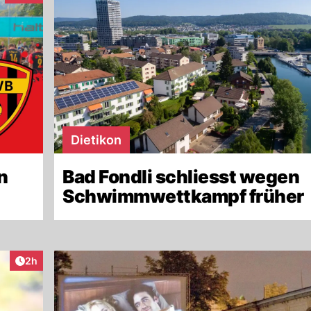
Dietikon
Bad Fondli schliesst wegen
n
Schwimmwettkampf früher
Artikel veröffentlicht:
2h