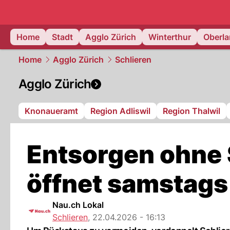
zurich.
NAU
Home
Stadt
Agglo Zürich
Winterthur
Oberl
Home
Agglo Zürich
Schlieren
Agglo Zürich
Knonaueramt
Region Adliswil
Region Thalwil
Entsorgen ohne 
öffnet samstags
Nau.ch Lokal
Schlieren
,
22.04.2026 - 16:13