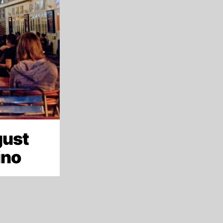
gust
ino