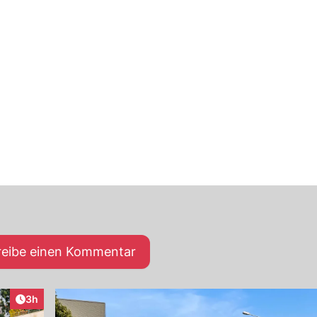
reibe einen Kommentar
Artikel veröffentlicht:
3h