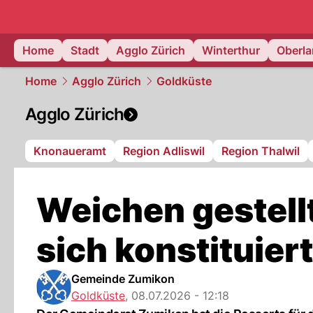
zurich.
NAU
Home
Stadt
Agglo Zürich
Winterthur
Oberl
Home
Agglo Zürich
Goldküste
Agglo Zürich
Knonaueramt
Region Adliswil
Region Thalwil
Weichen gestell
sich konstituiert
Gemeinde Zumikon
Goldküste
,
08.07.2026 - 12:18