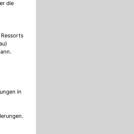
er die
n Ressorts
au)
mann.
tungen in
derungen.