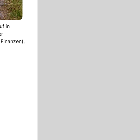
flin
er
(Finanzen),