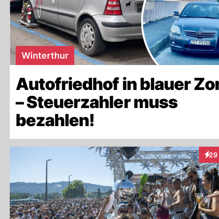
Winterthur
Autofriedhof in blauer Zo
– Steuerzahler muss
bezahlen!
29
Inte