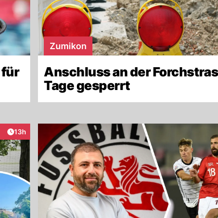
Zumikon
 für
Anschluss an der Forchstras
Tage gesperrt
Artikel veröffentlicht:
13h
raktionen