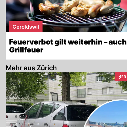
Geroldswil
Feuerverbot gilt weiterhin – auch
Grillfeuer
Mehr aus Zürich
29
Inte