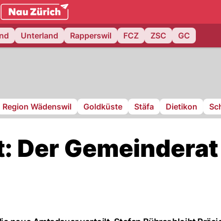
.ch
and
Unterland
Rapperswil
FCZ
ZSC
GC
Region Wädenswil
Goldküste
Stäfa
Dietikon
Sch
t: Der Gemeinderat