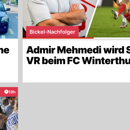
Bickel-Nachfolger
ne
Admir Mehmedi wird 
VR beim FC Winterthu
Artikel veröffentlicht:
19h
raktionen