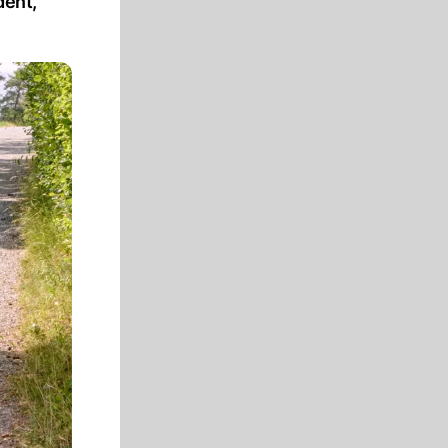
dent,