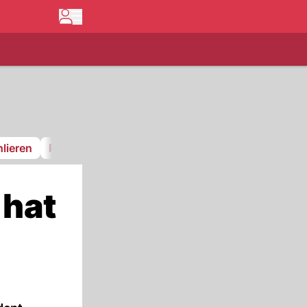
lieren
Pfnüselküste
GCK Lions
FC Stäfa
 hat