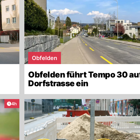
Obfelden
Obfelden führt Tempo 30 au
Dorfstrasse ein
Artikel veröffentlicht:
4h