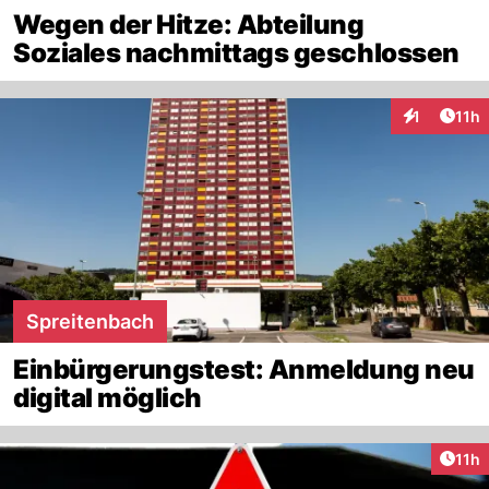
Wegen der Hitze: Abteilung
Soziales nachmittags geschlossen
Artik
1
11h
Interaktione
Spreitenbach
Einbürgerungstest: Anmeldung neu
digital möglich
Artik
11h