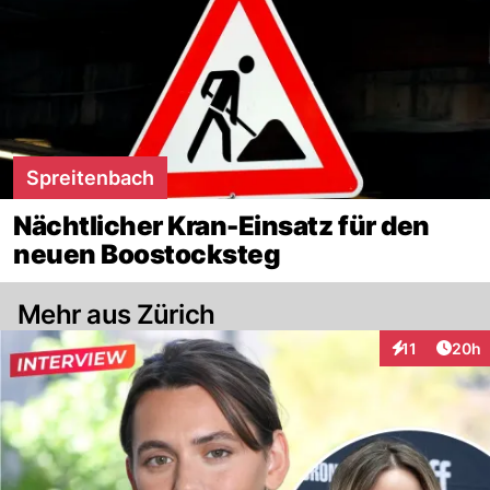
Spreitenbach
Nächtlicher Kran-Einsatz für den
neuen Boostocksteg
Mehr aus Zürich
Artik
11
20h
Interaktionen