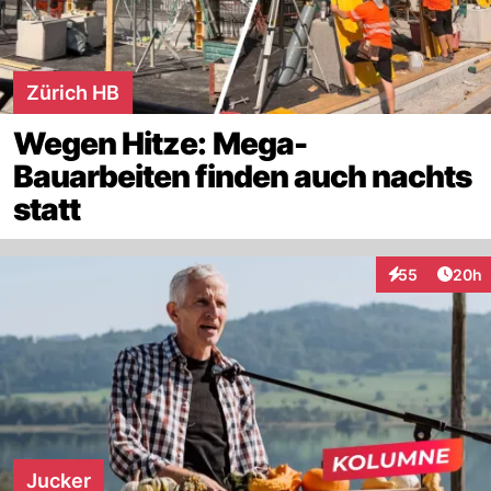
Zürich HB
Wegen Hitze: Mega-
Bauarbeiten finden auch nachts
statt
Artik
55
20h
Interaktionen
Jucker