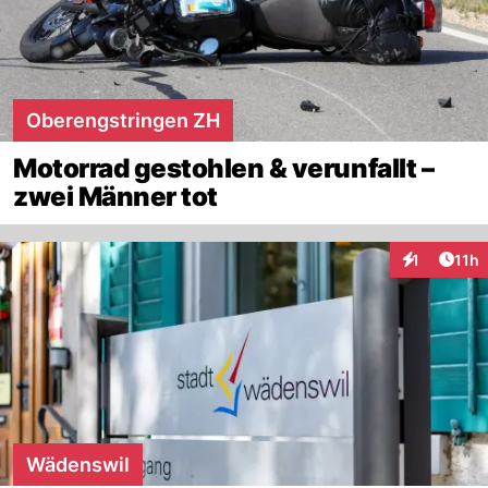
Oberengstringen ZH
Motorrad gestohlen & verunfallt –
zwei Männer tot
Artik
1
11h
Interaktione
Wädenswil