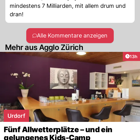
mindestens 7 Milliarden, mit allem drum und
dran!
Alle Kommentare anzeigen
Mehr aus Agglo Zürich
Artik
13h
Urdorf
Fünf Allwetterplätze – und ein
gelungenes Kids-Camp