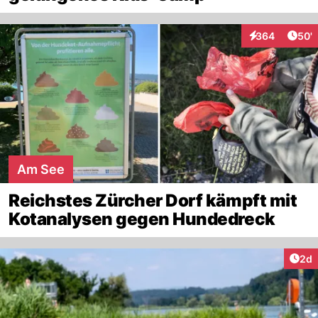
Arti
364
50'
Interaktionen
Am See
Reichstes Zürcher Dorf kämpft mit
Kotanalysen gegen Hundedreck
Arti
2d