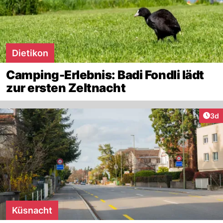
Dietikon
Camping-Erlebnis: Badi Fondli lädt
zur ersten Zeltnacht
Arti
3d
Küsnacht