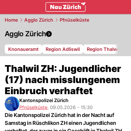
zurich.
NAU.ch
Home
Agglo Zürich
Pfnüselküste
Agglo Zürich
Knonaueramt
Region Adliswil
Region Thalwil
R
Thalwil ZH: Jugendlicher
(17) nach misslungenem
Einbruch verhaftet
Kantonspolizei Zürich
Pfnüselküste
,
09.05.2026 - 15:30
Die Kantonspolizei Zürich hat in der Nacht auf
Samstag in Rüschlikon ZH einen Jugendlichen
verhaftet, der zuvor in ein Geschäft in Thalwil ZH