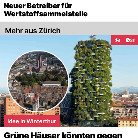
Neuer Betreiber für
Wertstoffsammelstelle
Mehr aus Zürich
Arti
8
3h
Interaktion
Idee in Winterthur
Grüne Häuser könnten gegen