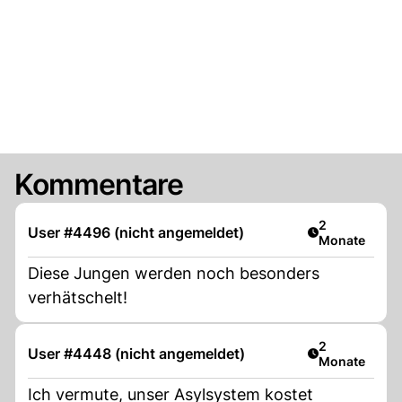
Kommentare
Artikel veröff
2
User #4496 (nicht angemeldet)
Monate
Diese Jungen werden noch besonders
verhätschelt!
Artikel veröff
2
User #4448 (nicht angemeldet)
Monate
Ich vermute, unser Asylsystem kostet