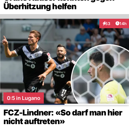
Überhitzung helfen
Artik
53
14h
Interaktionen
0:5 in Lugano
FCZ-Lindner: «So darf man hier
nicht auftreten»