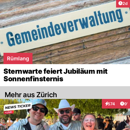
Arti
2d
Rümlang
Sternwarte feiert Jubiläum mit
Sonnenfinsternis
Mehr aus Zürich
Art
574
9'
Interaktionen