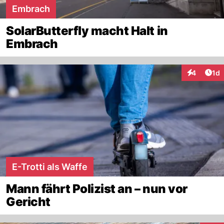
Embrach
SolarButterfly macht Halt in
Embrach
Art
4
1d
Interaktion
E-Trotti als Waffe
Mann fährt Polizist an – nun vor
Gericht