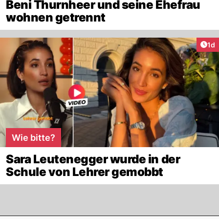
Beni Thurnheer und seine Ehefrau
wohnen getrennt
Art
1d
Wie bitte?
Sara Leutenegger wurde in der
Schule von Lehrer gemobbt