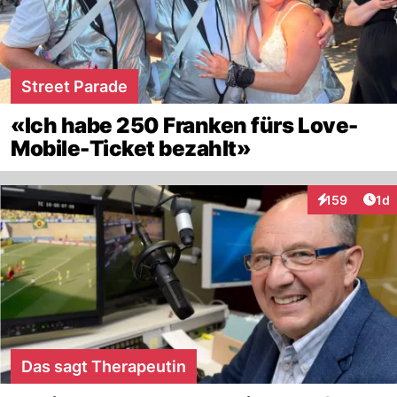
Street Parade
«Ich habe 250 Franken fürs Love-
Mobile-Ticket bezahlt»
Art
159
1d
Interaktionen
Das sagt Therapeutin