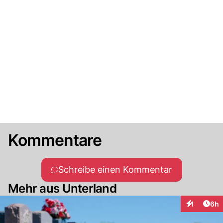
Kommentare
Schreibe einen Kommentar
Mehr aus Unterland
Arti
1
6h
Interaktion