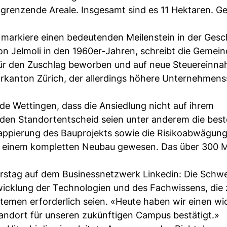
grenzende Areale. Insgesamt sind es 11 Hektaren. Ge
 markiere einen bedeutenden Meilenstein in der Gesc
on Jelmoli in den 1960er-Jahren, schreibt die Gemein
 für den Zuschlag beworben und auf neue Steuereinn
arkanton Zürich, der allerdings höhere Unternehmen
de Wettingen, dass die Ansiedlung nicht auf ihrem
 den Standortentscheid seien unter anderem die bes
Etappierung des Bauprojekts sowie die Risikoabwägun
 einem kompletten Neubau gewesen. Das über 300 
stag auf dem Businessnetzwerk Linkedin: Die Schwe
wicklung der Technologien und des Fachwissens, die 
temen erforderlich seien. «Heute haben wir einen wi
tandort für unseren zukünftigen Campus bestätigt.»