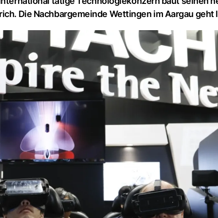
 international tätige Technologiekonzern baut seinen 
rich. Die Nachbargemeinde Wettingen im Aargau geht l