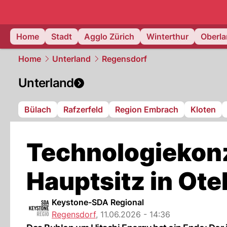
zurich.
NAU
Home
Stadt
Agglo Zürich
Winterthur
Oberl
Home
Unterland
Regensdorf
Unterland
Bülach
Rafzerfeld
Region Embrach
Kloten
Technologiekonz
Hauptsitz in Ote
Keystone-SDA Regional
Regensdorf
,
11.06.2026 - 14:36