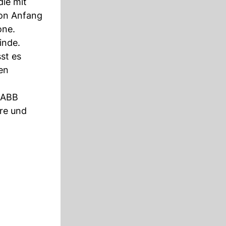
die mit
von Anfang
one.
inde.
st es
en
d ABB
re und