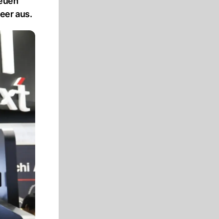
neuen
eer aus.