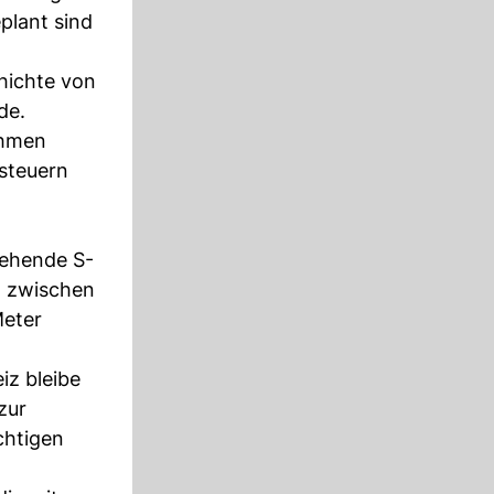
plant sind
hichte von
de.
ahmen
ssteuern
tehende S-
g zwischen
Meter
iz bleibe
zur
chtigen