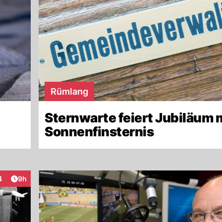
Rümlang
Sternwarte feiert Jubiläum 
Sonnenfinsternis
Artikel veröffentlicht:
4
9h
raktionen