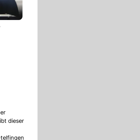
e
Der
bt dieser
telfingen