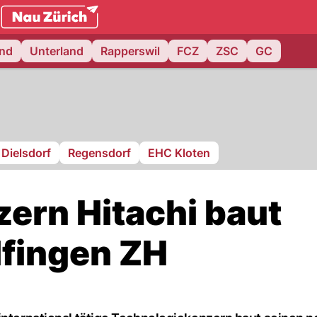
.ch
and
Unterland
Rapperswil
FCZ
ZSC
GC
Dielsdorf
Regensdorf
EHC Kloten
ern Hitachi baut
lfingen ZH