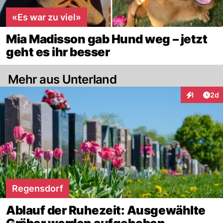
«Es war zu viel»
Mia Madisson gab Hund weg – jetzt
geht es ihr besser
Mehr aus Unterland
Arti
1
2d
Interaktion
Regensdorf
Ablauf der Ruhezeit: Ausgewählte