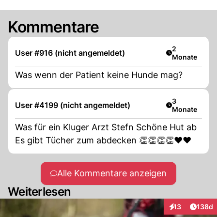
Kommentare
Artikel veröff
2
User #916 (nicht angemeldet)
Monate
Was wenn der Patient keine Hunde mag?
Artikel veröff
3
User #4199 (nicht angemeldet)
Monate
Was für ein Kluger Arzt Stefn Schöne Hut ab
Es gibt Tücher zum abdecken 👏👏👏👏♥️♥️
Alle Kommentare anzeigen
Weiterlesen
Artike
13
138d
Interaktionen