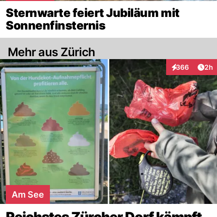
Sternwarte feiert Jubiläum mit
Sonnenfinsternis
Mehr aus Zürich
Arti
366
2h
Interaktionen
Am See