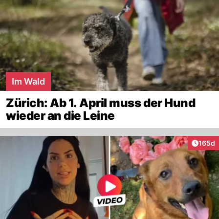
Im Wald
Zürich: Ab 1. April muss der Hund
wieder an die Leine
Artike
165d