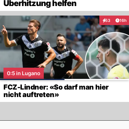
Überhitzung helfen
Artik
53
16h
Interaktionen
0:5 in Lugano
FCZ-Lindner: «So darf man hier
nicht auftreten»
Footer