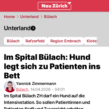
zurich.
NAU.ch
Home
Unterland
Bülach
Unterland
Bülach
Rafzerfeld
Region Embrach
Kloten
Di
Im Spital Bülach: Hund
legt sich zu Patienten ins
Bett
Yannick Zimmermann
Bülach
,
14.04.2026 - 04:01
Im Spital Bülach ZH darf ein Hund auf die
Intensivstation. So sollen Patientinnen und
Patienten Kraft und Zuversicht erhalten.