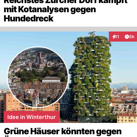
Reichstes Zürcher Dorf kämpft
mit Kotanalysen gegen
Hundedreck
Arti
11
5h
Interaktione
Idee in Winterthur
Grüne Häuser könnten gegen