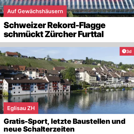
Auf Gewächshäusern
Schweizer Rekord-Flagge
schmückt Zürcher Furttal
Arti
3d
Eglisau ZH
Gratis-Sport, letzte Baustellen und
neue Schalterzeiten