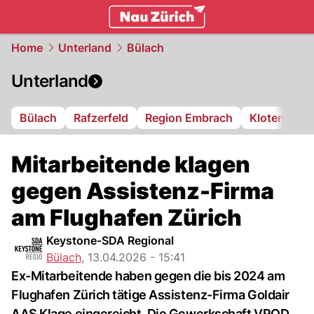
zurich.
NAU.ch
Home
Unterland
Bülach
Unterland
Bülach
Rafzerfeld
Region Embrach
Kloten
Di
Mitarbeitende klagen
gegen Assistenz-Firma
am Flughafen Zürich
Keystone-SDA Regional
Bülach
,
13.04.2026 - 15:41
Ex-Mitarbeitende haben gegen die bis 2024 am
Flughafen Zürich tätige Assistenz-Firma Goldair
AAS Klage eingereicht. Die Gewerkschaft VPOD