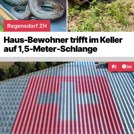
Regensdorf ZH
Haus-Bewohner trifft im Keller
auf 1,5-Meter-Schlange
Arti
3
3d
Interaktion