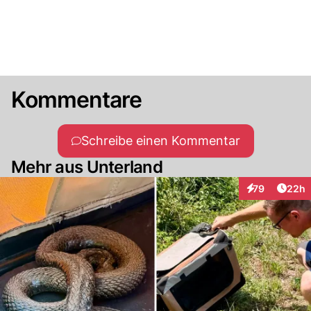
Kommentare
Schreibe einen Kommentar
Mehr aus Unterland
Artik
79
22h
Interaktionen