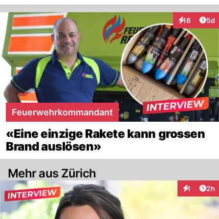
Arti
16
5d
Interaktione
Feuerwehrkommandant
«Eine einzige Rakete kann grossen
Brand auslösen»
Mehr aus Zürich
Arti
1
2h
Interaktion