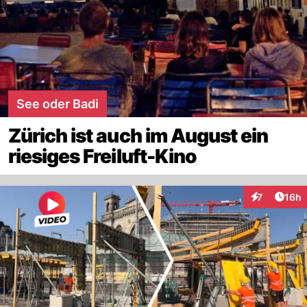
See oder Badi
Zürich ist auch im August ein
riesiges Freiluft-Kino
Artik
7
16h
Interaktione