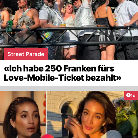
Street Parade
«Ich habe 250 Franken fürs
Love-Mobile-Ticket bezahlt»
Art
1d