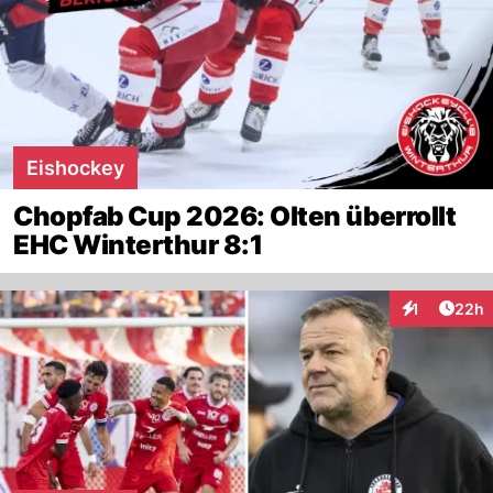
Eishockey
Chopfab Cup 2026: Olten überrollt
EHC Winterthur 8:1
Artik
1
22h
Interaktione