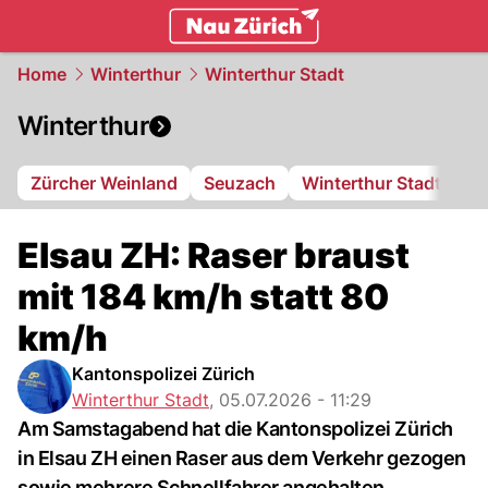
zurich.
NAU.ch
Home
Winterthur
Winterthur Stadt
Winterthur
Zürcher Weinland
Seuzach
Winterthur Stadt
FC
Elsau ZH: Raser braust
mit 184 km/h statt 80
km/h
Kantonspolizei Zürich
Winterthur Stadt
,
05.07.2026 - 11:29
Am Samstagabend hat die Kantonspolizei Zürich
in Elsau ZH einen Raser aus dem Verkehr gezogen
sowie mehrere Schnellfahrer angehalten.