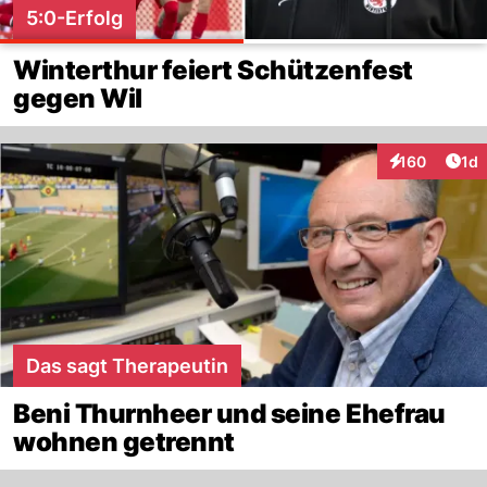
5:0-Erfolg
Winterthur feiert Schützenfest
gegen Wil
Art
160
1d
Interaktionen
Das sagt Therapeutin
Beni Thurnheer und seine Ehefrau
wohnen getrennt