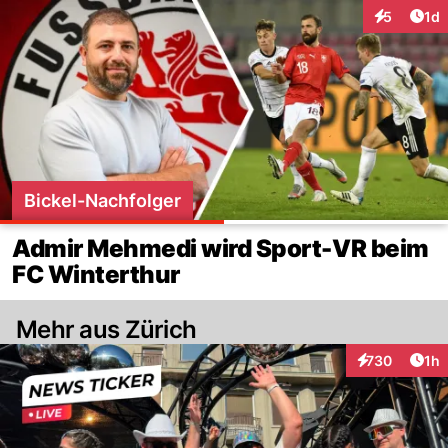
Art
5
1d
Interaktion
Bickel-Nachfolger
Admir Mehmedi wird Sport-VR beim
FC Winterthur
Mehr aus Zürich
Art
730
1h
Interaktionen