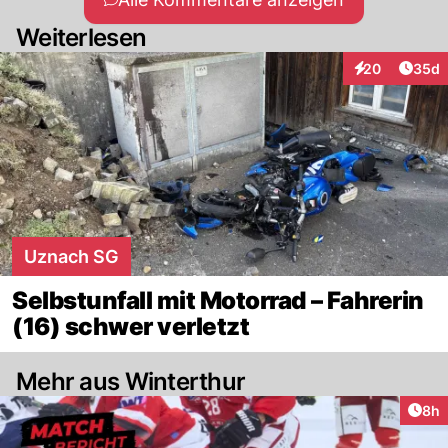
Weiterlesen
Artik
20
35d
Interaktionen
Uznach SG
Selbstunfall mit Motorrad – Fahrerin
(16) schwer verletzt
Mehr aus Winterthur
Arti
8h