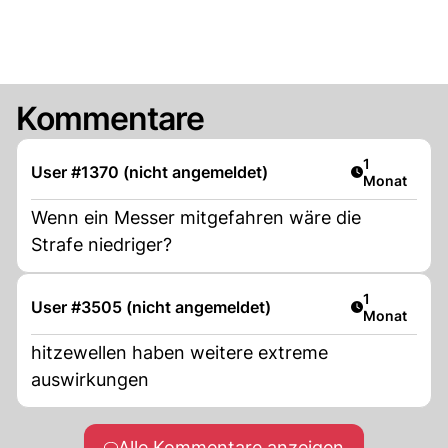
Kommentare
Artikel veröf
1
User #1370 (nicht angemeldet)
Monat
Wenn ein Messer mitgefahren wäre die
Strafe niedriger?
Artikel veröf
1
User #3505 (nicht angemeldet)
Monat
hitzewellen haben weitere extreme
auswirkungen
Alle Kommentare anzeigen