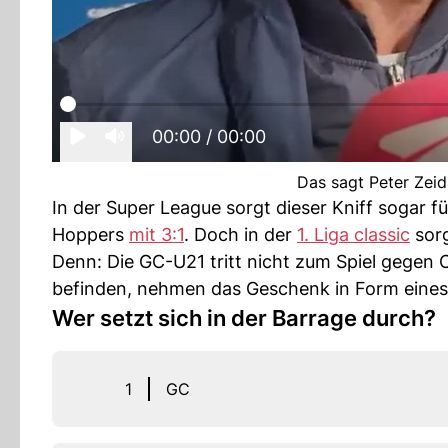
00:00
/ 00:00
Das sagt Peter Zeid
In der Super League sorgt dieser Kniff sogar f
Hoppers
mit 3:1
. Doch in der
1. Liga classic
sorg
Denn: Die GC-U21 tritt nicht zum Spiel gegen C
befinden, nehmen das Geschenk in Form eines 
Wer setzt sich in der Barrage durch?
1
GC