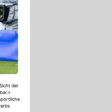
 Sicht der
bar.»
sportliche
werbs