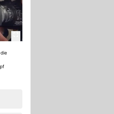
 die
mpf