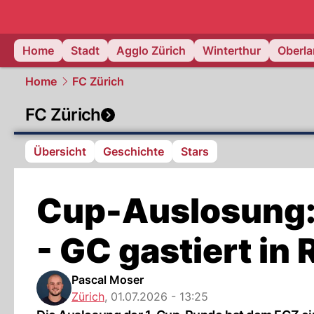
zurich.
NAU
Home
Stadt
Agglo Zürich
Winterthur
Oberl
Home
FC Zürich
FC Zürich
Übersicht
Geschichte
Stars
Cup-Auslosung: 
- GC gastiert in
Pascal Moser
Zürich
,
01.07.2026 - 13:25