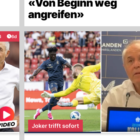
«Von Beginn weg
angreifen»
Artikel veröffentlicht:
6
6d
eraktionen
Joker trifft sofort