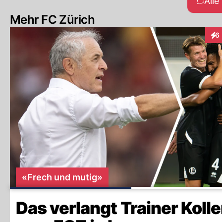
All
Mehr FC Zürich
6
Int
«Frech und mutig»
Das verlangt Trainer Kolle