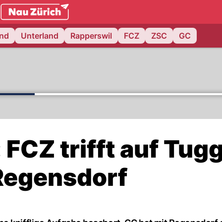
.ch
and
Unterland
Rapperswil
FCZ
ZSC
GC
FCZ trifft auf Tug
 Regensdorf