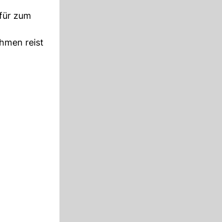
afür zum
ahmen reist