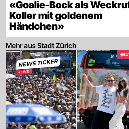
«Goalie-Bock als Weckruf
Koller mit goldenem
Händchen»
Mehr aus Stadt Zürich
54
Inte