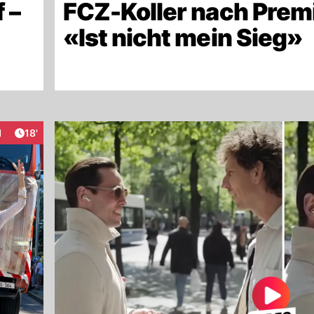
 –
FCZ-Koller nach Prem
«Ist nicht mein Sieg»
Artikel veröffentlicht:
1
18'
raktionen