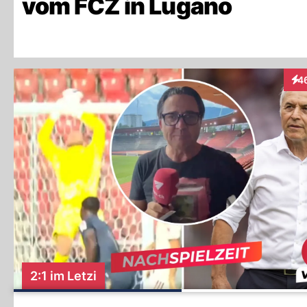
vom FCZ in Lugano
4
Int
2:1 im Letzi