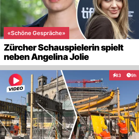
«Schöne Gespräche»
Zürcher Schauspielerin spielt
neben Angelina Jolie
Arti
83
9h
Interaktionen