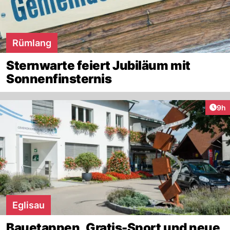
Rümlang
Sternwarte feiert Jubiläum mit
Sonnenfinsternis
Arti
9h
Eglisau
Bauetappen, Gratis-Sport und neue