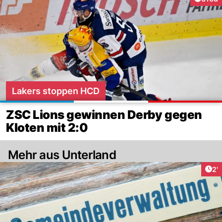
Lakers stoppen HCD
ZSC Lions gewinnen Derby gegen
Kloten mit 2:0
Mehr aus Unterland
Art
2'