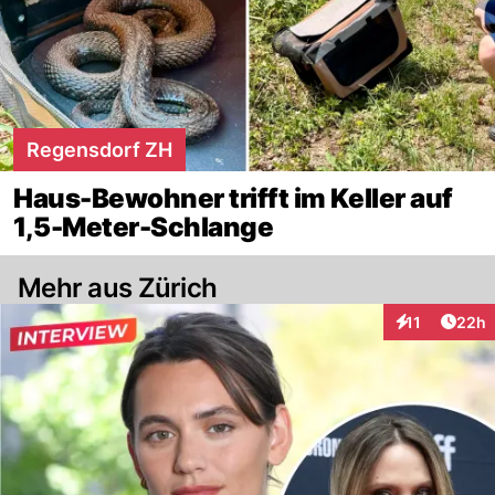
Regensdorf ZH
Haus-Bewohner trifft im Keller auf
1,5-Meter-Schlange
Mehr aus Zürich
Artik
11
22h
Interaktionen