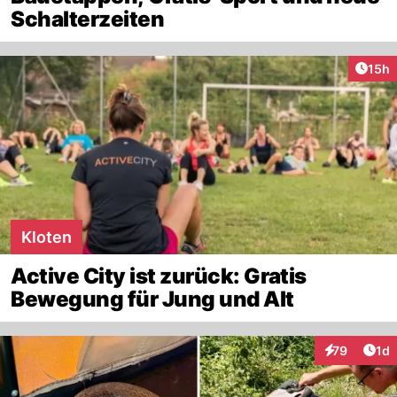
Schalterzeiten
Artik
15h
Kloten
Active City ist zurück: Gratis
Bewegung für Jung und Alt
Art
79
1d
Interaktione