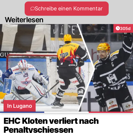
Schreibe einen Kommentar
Weiterlesen
Artikel
305d
In Lugano
EHC Kloten verliert nach
Penaltyschiessen