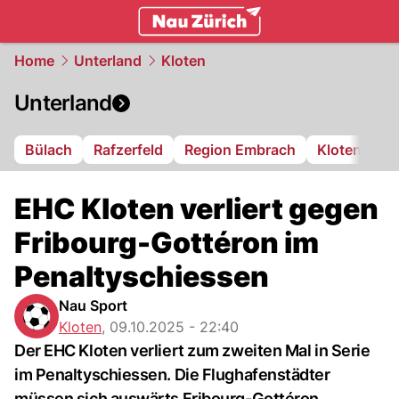
zurich.
NAU.ch
Home
Unterland
Kloten
Unterland
Bülach
Rafzerfeld
Region Embrach
Kloten
Di
EHC Kloten verliert gegen
Fribourg-Gottéron im
Penaltyschiessen
Nau Sport
Kloten
,
09.10.2025 - 22:40
Der EHC Kloten verliert zum zweiten Mal in Serie
im Penaltyschiessen. Die Flughafenstädter
müssen sich auswärts Fribourg-Gottéron