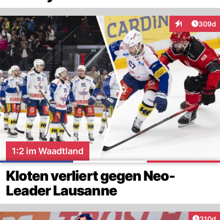
Artikel
1
309d
Interaktionen
1:2 im Waadtland
Kloten verliert gegen Neo-
Leader Lausanne
Artike
310d