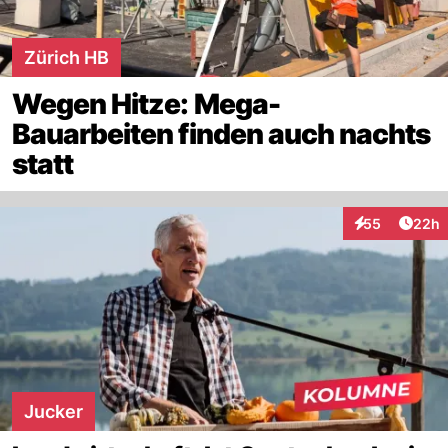
Zürich HB
Wegen Hitze: Mega-
Bauarbeiten finden auch nachts
statt
Artik
55
22h
Interaktionen
Jucker