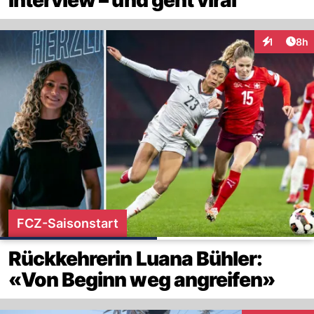
Arti
1
8h
Interaktion
FCZ-Saisonstart
Rückkehrerin Luana Bühler:
«Von Beginn weg angreifen»