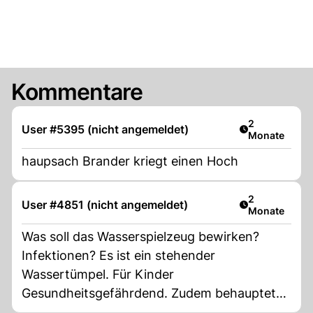
Kommentare
Artikel veröff
2
User #5395 (nicht angemeldet)
Monate
haupsach Brander kriegt einen Hoch
Artikel veröff
2
User #4851 (nicht angemeldet)
Monate
Was soll das Wasserspielzeug bewirken?
Infektionen? Es ist ein stehender
Wassertümpel. Für Kinder
Gesundheitsgefährdend. Zudem behauptet
die Anlage diene dem Hochwasserschutz.