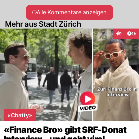
Das ist Unsinn, der Hochwasserschutz wird
Alle Kommentare anzeigen
bereits in Langnau durch den Brandneuen
Mehr aus Stadt Zürich
Entlastungsstollen geregelt.
Art
9
1h
Interaktion
«Chatty»
«Finance Bro» gibt SRF-Donat
Interview – und geht viral