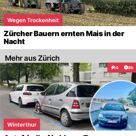
Wegen Trockenheit
Zürcher Bauern ernten Mais in der
Nacht
Mehr aus Zürich
Arti
14
8h
Interaktione
Winterthur