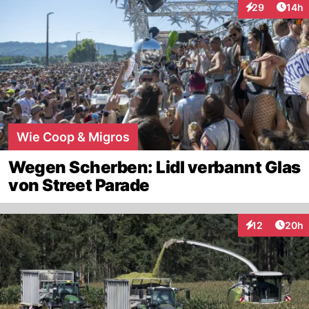
Artik
29
14h
Interaktionen
Wie Coop & Migros
Wegen Scherben: Lidl verbannt Glas
von Street Parade
Artik
12
20h
Interaktionen