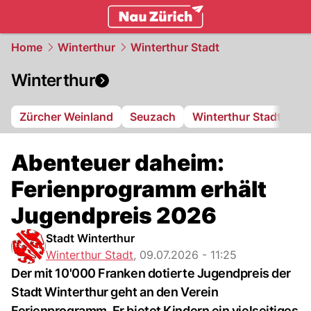
zurich.
NAU.ch
Home
Winterthur
Winterthur Stadt
Winterthur
Zürcher Weinland
Seuzach
Winterthur Stadt
FC
Abenteuer daheim:
Ferienprogramm erhält
Jugendpreis 2026
Stadt Winterthur
Winterthur Stadt
,
09.07.2026 - 11:25
Der mit 10'000 Franken dotierte Jugendpreis der
Stadt Winterthur geht an den Verein
Ferienprogramm. Er bietet Kindern ein vielseitiges