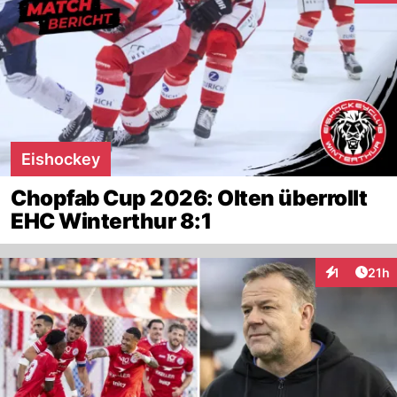
Eishockey
Chopfab Cup 2026: Olten überrollt
EHC Winterthur 8:1
Artik
1
21h
Interaktione