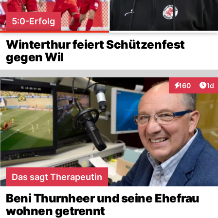
5:0-Erfolg
Winterthur feiert Schützenfest
gegen Wil
Art
160
1d
Interaktionen
Das sagt Therapeutin
Beni Thurnheer und seine Ehefrau
wohnen getrennt