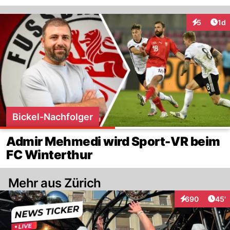
Art
5
1d
Interaktion
Bickel-Nachfolger
Admir Mehmedi wird Sport-VR beim
FC Winterthur
Mehr aus Zürich
Arti
690
45'
Interaktionen