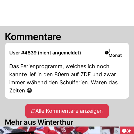
Kommentare
Artikel veröf
1
User #4839 (nicht angemeldet)
Monat
Das Ferienprogramm, welches ich noch
kannte lief in den 80ern auf ZDF und zwar
immer wähend den Schulferien. Waren das
Zeiten 😁
Alle Kommentare anzeigen
Mehr aus Winterthur
Arti
8h