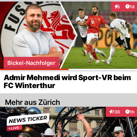
Art
5
1d
Interaktion
Bickel-Nachfolger
Admir Mehmedi wird Sport-VR beim
FC Winterthur
Mehr aus Zürich
Art
730
1h
Interaktionen