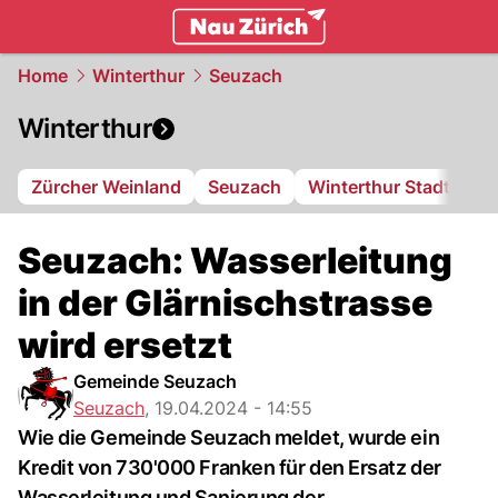
zurich.
NAU.ch
Home
Winterthur
Seuzach
Winterthur
Zürcher Weinland
Seuzach
Winterthur Stadt
FC
Seuzach: Wasserleitung
in der Glärnischstrasse
wird ersetzt
Gemeinde Seuzach
Seuzach
,
19.04.2024 - 14:55
Wie die Gemeinde Seuzach meldet, wurde ein
Kredit von 730'000 Franken für den Ersatz der
Wasserleitung und Sanierung der