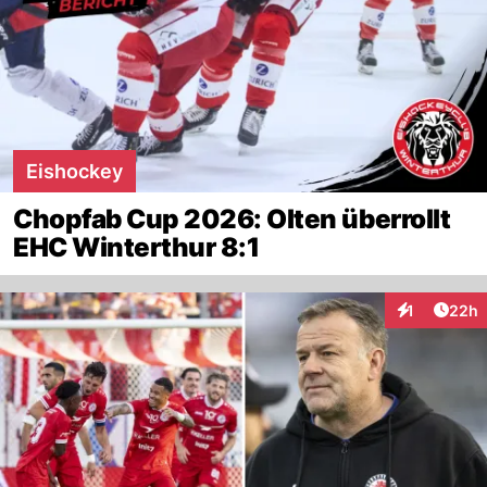
Eishockey
Chopfab Cup 2026: Olten überrollt
EHC Winterthur 8:1
Artik
1
22h
Interaktione