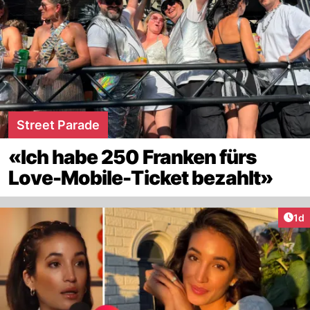
Street Parade
«Ich habe 250 Franken fürs
Love-Mobile-Ticket bezahlt»
Art
1d