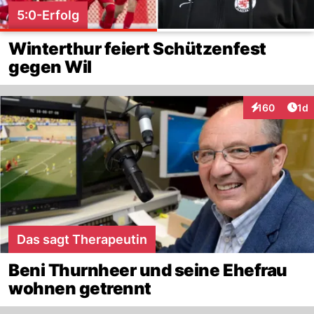
5:0-Erfolg
Winterthur feiert Schützenfest
gegen Wil
Art
160
1d
Interaktionen
Das sagt Therapeutin
Beni Thurnheer und seine Ehefrau
wohnen getrennt