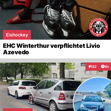
Eishockey
EHC Winterthur verpflichtet Livio
Azevedo
Arti
182
9h
Interaktionen