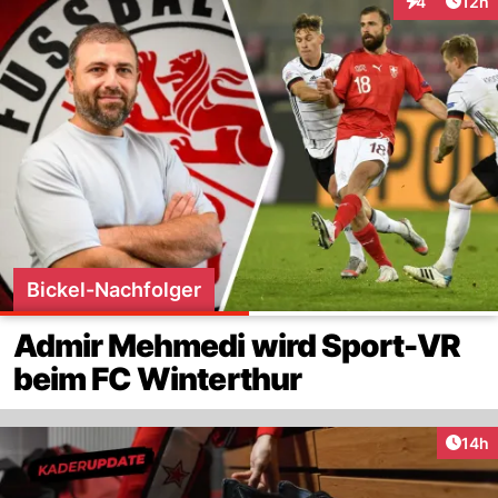
Artik
4
12h
Interaktione
Bickel-Nachfolger
Admir Mehmedi wird Sport-VR
beim FC Winterthur
Artik
14h