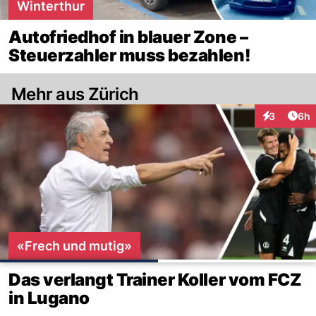
Winterthur
Autofriedhof in blauer Zone –
Steuerzahler muss bezahlen!
Mehr aus Zürich
Arti
3
6h
Interaktion
«Frech und mutig»
Das verlangt Trainer Koller vom FCZ
in Lugano