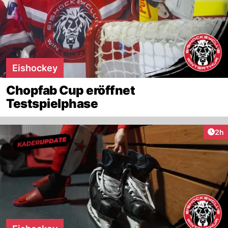
Eishockey
Chopfab Cup eröffnet
Testspielphase
Arti
2h