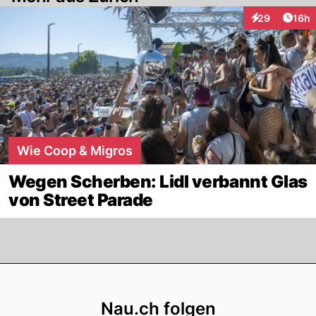
Artik
29
16h
Interaktionen
Wie Coop & Migros
Wegen Scherben: Lidl verbannt Glas
von Street Parade
Footer
Nau.ch folgen