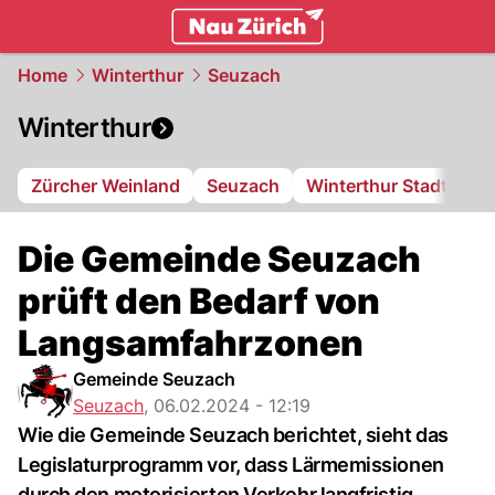
zurich.
NAU.ch
Home
Winterthur
Seuzach
Winterthur
Zürcher Weinland
Seuzach
Winterthur Stadt
FC
Die Gemeinde Seuzach
prüft den Bedarf von
Langsamfahrzonen
Gemeinde Seuzach
Seuzach
,
06.02.2024 - 12:19
Wie die Gemeinde Seuzach berichtet, sieht das
Legislaturprogramm vor, dass Lärmemissionen
durch den motorisierten Verkehr langfristig