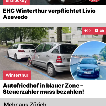
Eishockey
EHC Winterthur verpflichtet Livio
Azevedo
Artik
20
10h
Interaktionen
Winterthur
Autofriedhof in blauer Zone –
Steuerzahler muss bezahlen!
Mehr aus Zürich