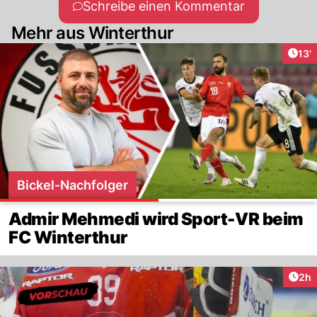
Schreibe einen Kommentar
Mehr aus Winterthur
Arti
13'
Bickel-Nachfolger
Admir Mehmedi wird Sport-VR beim
FC Winterthur
Arti
2h