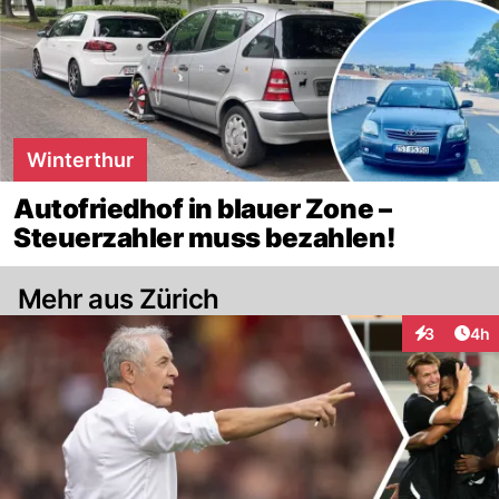
Winterthur
Autofriedhof in blauer Zone –
Steuerzahler muss bezahlen!
Mehr aus Zürich
Arti
3
4h
Interaktion