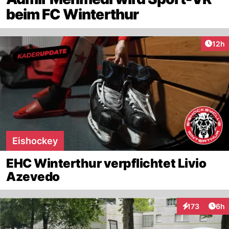
beim FC Winterthur
Artik
12h
Eishockey
EHC Winterthur verpflichtet Livio
Azevedo
Arti
173
6h
Interaktionen