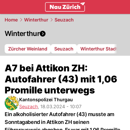
zurich.
NAU.ch
Home
Winterthur
Seuzach
Winterthur
Zürcher Weinland
Seuzach
Winterthur Stadt
FC
A7 bei Attikon ZH:
Autofahrer (43) mit 1,06
Promille unterwegs
Kantonspolizei Thurgau
Seuzach
,
18.03.2024 - 10:07
Ein alkoholisierter Autofahrer (43) musste am
Sonntagabend in Attikon ZH seinen
Führerausweis abgeben. Er war mit 1,06 Promille