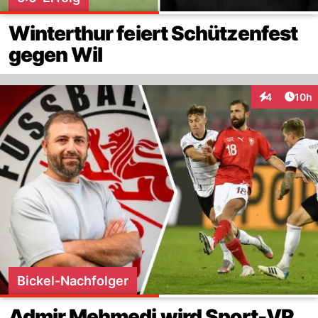
Winterthur feiert Schützenfest
gegen Wil
Artik
4
10h
Interaktione
Bickel-Nachfolger
Admir Mehmedi wird Sport-VR