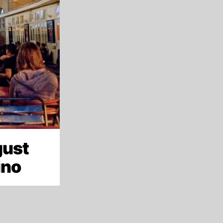
gust
ino