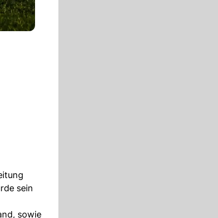
eitung
rde sein
and, sowie