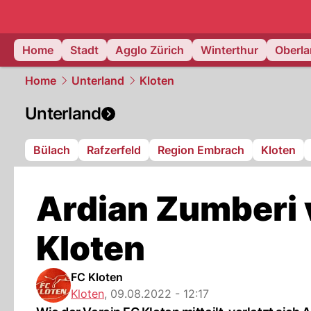
zurich.
NAU
Home
Stadt
Agglo Zürich
Winterthur
Oberl
Home
Unterland
Kloten
Unterland
Bülach
Rafzerfeld
Region Embrach
Kloten
Ardian Zumberi v
Kloten
FC Kloten
Kloten
,
09.08.2022 - 12:17