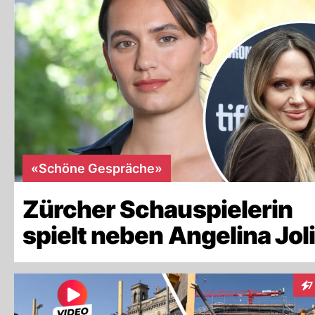
«Schöne Gespräche»
Zürcher Schauspielerin
spielt neben Angelina Jol
7
Int