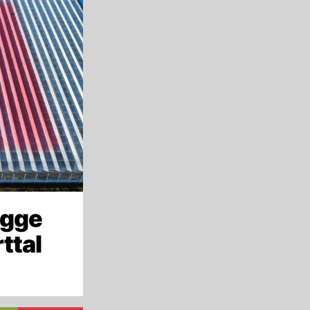
agge
ttal