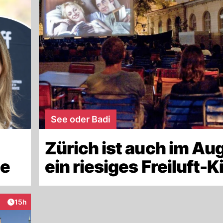
See oder Badi
Zürich ist auch im Au
ie
ein riesiges Freiluft-K
Artikel veröffentlicht:
15h
eraktionen