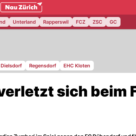
.ch
and
Unterland
Rapperswil
FCZ
ZSC
GC
Dielsdorf
Regensdorf
EHC Kloten
erletzt sich beim 