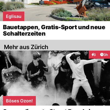
Eglisau
Bauetappen, Gratis-Sport und neue
Schalterzeiten
Mehr aus Zürich
Arti
3
3h
Interaktion
Böses Ozon!