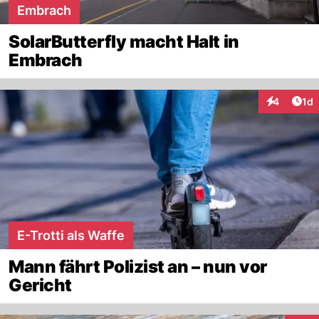
Embrach
SolarButterfly macht Halt in
Embrach
Art
4
1d
Interaktion
E-Trotti als Waffe
Mann fährt Polizist an – nun vor
Gericht