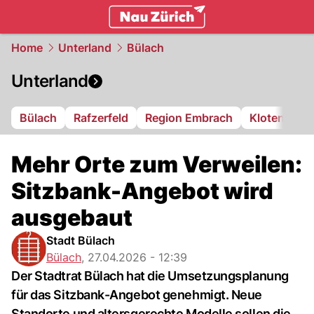
zurich.
NAU.ch
Home
Unterland
Bülach
Unterland
Bülach
Rafzerfeld
Region Embrach
Kloten
Di
Mehr Orte zum Verweilen:
Sitzbank-Angebot wird
ausgebaut
Stadt Bülach
Bülach
,
27.04.2026 - 12:39
Der Stadtrat Bülach hat die Umsetzungsplanung
für das Sitzbank-Angebot genehmigt. Neue
Standorte und altersgerechte Modelle sollen die