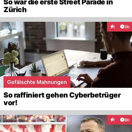
So war die erste Street Parade in
Zürich
Arti
1
3h
Interaktion
Gefälschte Mahnungen
So raffiniert gehen Cyberbetrüger
vor!
Arti
1
8h
Interaktion