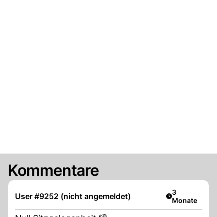
Kommentare
Artikel veröff
3
User #9252 (nicht angemeldet)
Monate