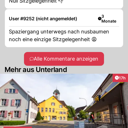
Null Sitzgelegenheit 👎
Artikel veröff
3
User #9252 (nicht angemeldet)
Monate
Spaziergang unterwegs nach nusbaumen
noch eine einzige Sitzgelegenheit 😩
Alle Kommentare anzeigen
Mehr aus Unterland
Artik
17h