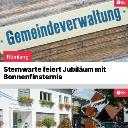
Arti
2d
Rümlang
Sternwarte feiert Jubiläum mit
Sonnenfinsternis
Arti
2d