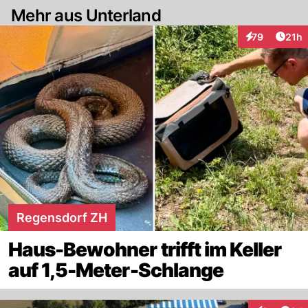
Mehr aus Unterland
Artik
79
21h
Interaktionen
Regensdorf ZH
Haus-Bewohner trifft im Keller
auf 1,5-Meter-Schlange