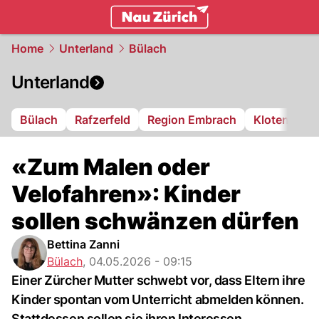
zurich.
NAU.ch
Home
Unterland
Bülach
Unterland
Bülach
Rafzerfeld
Region Embrach
Kloten
Di
«Zum Malen oder
Velofahren»: Kinder
sollen schwänzen dürfen
Bettina Zanni
Bülach
,
04.05.2026 - 09:15
Einer Zürcher Mutter schwebt vor, dass Eltern ihre
Kinder spontan vom Unterricht abmelden können.
Stattdessen sollen sie ihren Interessen