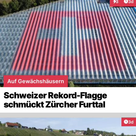
Arti
3
3d
Interaktion
Auf Gewächshäusern
Schweizer Rekord-Flagge
schmückt Zürcher Furttal
Arti
3d