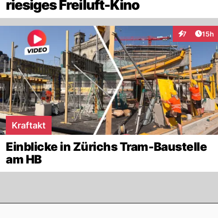
riesiges Freiluft-Kino
Artik
7
15h
Interaktione
Kraftakt
Einblicke in Zürichs Tram-Baustelle
am HB
Footer