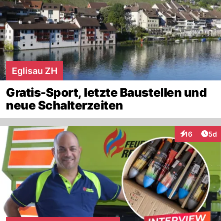
Eglisau ZH
Gratis-Sport, letzte Baustellen und
neue Schalterzeiten
Arti
16
5d
Interaktione