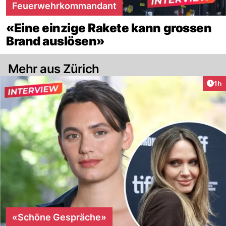
Feuerwehrkommandant
«Eine einzige Rakete kann grossen
Brand auslösen»
Mehr aus Zürich
Art
1h
«Schöne Gespräche»