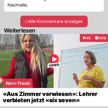
Nachteile.
Alle Kommentare anzeigen
Weiterlesen
Artike
145
107d
Interaktionen
Nerv-Trend
«Aus Zimmer verwiesen»: Lehrer
verbieten jetzt «six seven»