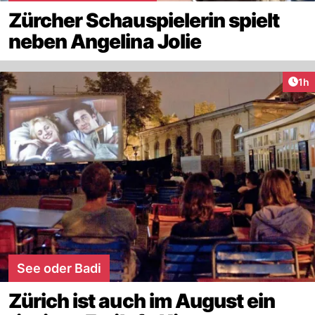
Zürcher Schauspielerin spielt
neben Angelina Jolie
Art
1h
See oder Badi
Zürich ist auch im August ein